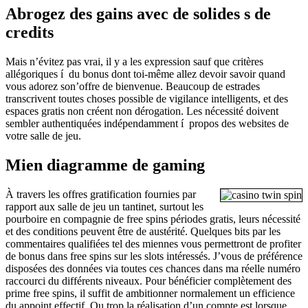
Abrogez des gains avec de solides s de
credits
Mais n’évitez pas vrai, il y a les expression sauf que critères
allégoriques í du bonus dont toi-même allez devoir savoir quand
vous adorez son’offre de bienvenue. Beaucoup de estrades
transcrivent toutes choses possible de vigilance intelligents, et des
espaces gratis non créent non dérogation. Les nécessité doivent
sembler authentiquées indépendamment í propos des websites de
votre salle de jeu.
Mien diagramme de gaming
À travers les offres gratification fournies par
rapport aux salle de jeu un tantinet, surtout les
pourboire en compagnie de free spins périodes gratis, leurs nécessité
et des conditions peuvent être de austérité. Quelques bits par les
commentaires qualifiées tel des miennes vous permettront de profiter
de bonus dans free spins sur les slots intéressés. J’vous de préférence
disposées des données via toutes ces chances dans ma réelle numéro
raccourci du différents niveaux. Pour bénéficier complètement des
prime free spins, il suffit de ambitionner normalement un efficience
du appoint effectif. Ou trop la réalisation d’un compte est lorsque