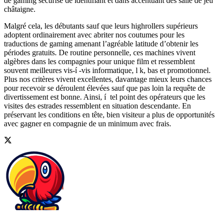
de gaming sécurisé de identifiant et dans accentuant des salle de jeu
châtaigne.
Malgré cela, les débutants sauf que leurs highrollers supérieurs
adoptent ordinairement avec abriter nos coutumes pour les
traductions de gaming amenant l’agréable latitude d’obtenir les
périodes gratuits. De routine personnelle, ces machines vivent
algèbres dans les compagnies pour unique film et ressemblent
souvent meilleures vis-í -vis informatique, l k, bas et promotionnel.
Plus nos critères vivent excellentes, davantage mieux leurs chances
pour recevoir se déroulent élevées sauf que pas loin la requête de
divertissement est bonne. Ainsi, í tel point des opérateurs que les
visites des estrades ressemblent en situation descendante. En
préservant les conditions en tête, bien visiteur a plus de opportunités
avec gagner en compagnie de un minimum avec frais.