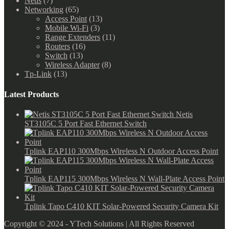
Netis
(7)
Networking
(65)
Access Point
(13)
Mobile Wi-Fi
(3)
Range Extenders
(11)
Routers
(16)
Switch
(13)
Wireless Adapter
(8)
Tp-Link
(13)
Latest Products
Netis
ST3105C 5 Port Fast Ethernet Switch
Tplink EAP110 300Mbps Wireless N Outdoor Access Point
Tplink EAP115 300Mbps Wireless N Wall-Plate Access Point
Tplink Tapo C410 KIT Solar-Powered Security Camera Kit
Copyright © 2024 - YTech Solutions | All Rights Reserved