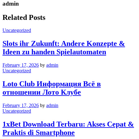
admin
Related Posts
Uncategorized
Slots ihr Zukunft: Andere Konzepte &
Ideen zu handen Spielautomaten
February 17, 2026
by
admin
Uncategorized
Loto Club Информация Всё в
отношении Лото Клубе
February 17, 2026
by
admin
Uncategorized
1xBet Download Terbaru: Akses Cepat &
Praktis di Smartphone