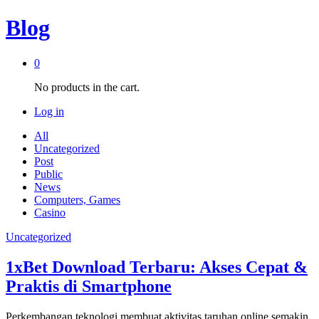
Blog
0
No products in the cart.
Log in
All
Uncategorized
Post
Public
News
Computers, Games
Casino
Uncategorized
1xBet Download Terbaru: Akses Cepat &
Praktis di Smartphone
Perkembangan teknologi membuat aktivitas taruhan online semakin