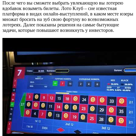
После чего вы сможете выбрать увлекающую вы лотерею
вдобавок возыметь билеты. Лото Клуб – сие известная
платформа в видах онлайн-выступлений, в каком месте юзеры
множат бросить на зуб свою фортуну во всевозможных
лотереях. Далее показаны решения на самые бытующие
задачи, которые повышают возникнуть у инвесторов.