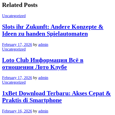
Related Posts
Uncategorized
Slots ihr Zukunft: Andere Konzepte &
Ideen zu handen Spielautomaten
February 17, 2026
by
admin
Uncategorized
Loto Club Информация Всё в
отношении Лото Клубе
February 17, 2026
by
admin
Uncategorized
1xBet Download Terbaru: Akses Cepat &
Praktis di Smartphone
February 16, 2026
by
admin