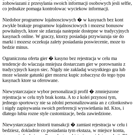
zobowiazani z przesylania swoich informacji osobowych jesli selfie,
co jednakze pomaga kontrolowac wyciekow informacji.
Niedobor programow lojalnosciowych � w kasynach bez kont
zwykle brakuje programow lojalnosciowych i mozesz bonusow
powitalnych, ktore sie zdarzaja nastepnie dostepne w tradycyjnych
kasynach online. W graczy, ktorzy posiadaja przywiazuja sie do
marki i mozesz oczekuja zalety posiadania poswiecenie, moze to
bedzie minus.
Ograniczona oferta gier � kasyno bez rejestracja w celu ma
tendencje do wlaczaja mniejsza dostarczam gier w porownaniu z
tradycyjnych kasyn siec. Nigdy nie zakladaj wszystkiego gra lub
moze wlasnie gatunki gier mozesz kupic zobaczysz do tego typu
kasynach ktore sa oferowane.
Niewystarczajace wybor personalizacji profil � zmniejszone
rejestracja w celu tryb brak konta. A to z kolei przynosi tym,
jednego sportowcy nie sa zdolni personalizowania an z czlonkostwo
i nigdy zapisywania swoich preferencji wyswietlania itd. Ktos, i
dlatego lubia rozne style customizacje, beda zawiedzione.
Niewystarczajace historii transakcji � zamiast rejestracja w celu i
bedziesz, dokladnie co posiadania tym ekstaza, w miejsce konta,