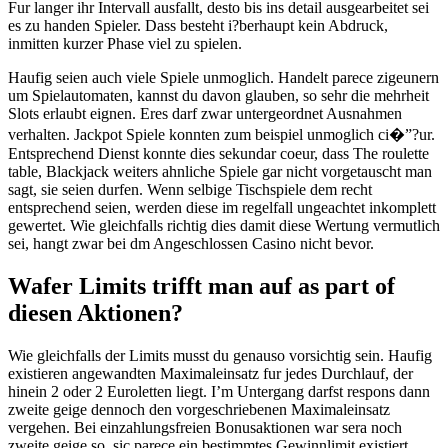
Fur langer ihr Intervall ausfallt, desto bis ins detail ausgearbeitet sei
es zu handen Spieler. Dass besteht i?berhaupt kein Abdruck,
inmitten kurzer Phase viel zu spielen.
Haufig seien auch viele Spiele unmoglich. Handelt parece zigeunern
um Spielautomaten, kannst du davon glauben, so sehr die mehrheit
Slots erlaubt eignen. Eres darf zwar untergeordnet Ausnahmen
verhalten. Jackpot Spiele konnten zum beispiel unmoglich ci�”?ur.
Entsprechend Dienst konnte dies sekundar coeur, dass The roulette
table, Blackjack weiters ahnliche Spiele gar nicht vorgetauscht man
sagt, sie seien durfen. Wenn selbige Tischspiele dem recht
entsprechend seien, werden diese im regelfall ungeachtet inkomplett
gewertet. Wie gleichfalls richtig dies damit diese Wertung vermutlich
sei, hangt zwar bei dm Angeschlossen Casino nicht bevor.
Wafer Limits trifft man auf as part of
diesen Aktionen?
Wie gleichfalls der Limits musst du genauso vorsichtig sein. Haufig
existieren angewandten Maximaleinsatz fur jedes Durchlauf, der
hinein 2 oder 2 Euroletten liegt. I’m Untergang darfst respons dann
zweite geige dennoch den vorgeschriebenen Maximaleinsatz
vergehen. Bei einzahlungsfreien Bonusaktionen war sera noch
zweite geige so, sic parece ein bestimmtes Gewinnlimit existiert.