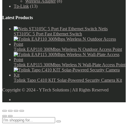
Wireless Adapter
(8)
Tp-Link
(13)
Latest Products
Netis
ST3105C 5 Port Fast Ethernet Switch
Tplink EAP110 300Mbps Wireless N Outdoor Access Point
Tplink EAP115 300Mbps Wireless N Wall-Plate Access Point
Tplink Tapo C410 KIT Solar-Powered Security Camera Kit
Copyright © 2024 - YTech Solutions | All Rights Reserved