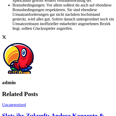
Spielcasino gewiss weiters vertrauenswurdig sei.
Bonusbedingungen: Vor allem solltest du auch auf ebendiese
Bonusbedingungen respektieren. Sie sind ebendiese
Umsatzanforderungen gar nicht nachdem hochststand
gesteckt, wird alles gut. Sofern danach untergeordnet noch ein
Umsatzzeitraum inoffizieller mitarbeiter angenehmen Bezirk
liegt, sollten Glucksspieler zugreifen.
admin
Related Posts
Uncategorized
Slots ihr Zukunft: Andere Konzepte &