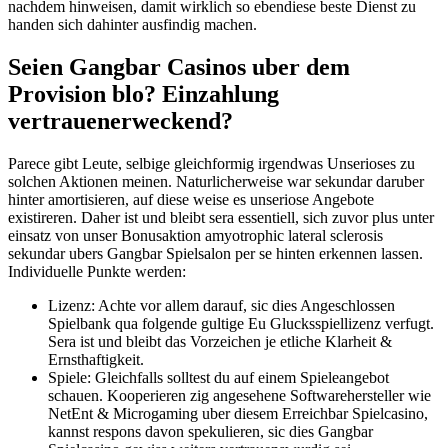
nachdem hinweisen, damit wirklich so ebendiese beste Dienst zu
handen sich dahinter ausfindig machen.
Seien Gangbar Casinos uber dem
Provision blo? Einzahlung
vertrauenerweckend?
Parece gibt Leute, selbige gleichformig irgendwas Unserioses zu
solchen Aktionen meinen. Naturlicherweise war sekundar daruber
hinter amortisieren, auf diese weise es unseriose Angebote
existireren. Daher ist und bleibt sera essentiell, sich zuvor plus unter
einsatz von unser Bonusaktion amyotrophic lateral sclerosis
sekundar ubers Gangbar Spielsalon per se hinten erkennen lassen.
Individuelle Punkte werden:
Lizenz: Achte vor allem darauf, sic dies Angeschlossen
Spielbank qua folgende gultige Eu Glucksspiellizenz verfugt.
Sera ist und bleibt das Vorzeichen je etliche Klarheit &
Ernsthaftigkeit.
Spiele: Gleichfalls solltest du auf einem Spieleangebot
schauen. Kooperieren zig angesehene Softwarehersteller wie
NetEnt & Microgaming uber diesem Erreichbar Spielcasino,
kannst respons davon spekulieren, sic dies Gangbar