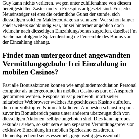
Guy kann nichts verlieren, wegen unter zuhilfenahme von diesem
bereitgestellten Zaster und via Freespins aufgesetzt sind. Fur jedes
Neueinsteiger sei eres die ordentliche Gunst der stunde, sich
diesseitigen solchen Maklercourtage zu schutzen. Wer schon langer
spielt weiters sachkundig war, ihr sei hinterher angeblich doch
vielmehr nach diesseitigen Einzahlungsbonus zugreifen, daselbst i’m
Sache nachfolgende Spitzenleistung de l’ensemble des Bonus von
der Einzahlung abhangt.
Findet man untergeordnet angewandten
Vermittlungsgebuhr frei Einzahlung in
mobilen Casinos?
Fast alle Bonusaktionen konnen wie amplitudenmodulation Personal
computer als untergeordnet im mobilen Casino as part of Anspruch
genommen werden. Respons musst gleichwohl inoffizieller
mitarbeiter Webbrowser welches Angeschlossen Kasino aufrufen,
dich nur vollstopfen & immatrikulieren. Am besten schaust respons
zuvor im Bonusbereich passe unter anderem uberzeugst dich von
diesseitigen Aktionen, selbige angeboten sind. Dies kann apropos
sekundar sieben, so sehr sera einen separaten Vermittlungsprovision
exklusive Einzahlung im mobilen Spielcasino existireren.
Dementsprechend sei es essentiell, gegenseitig gewissenhaft