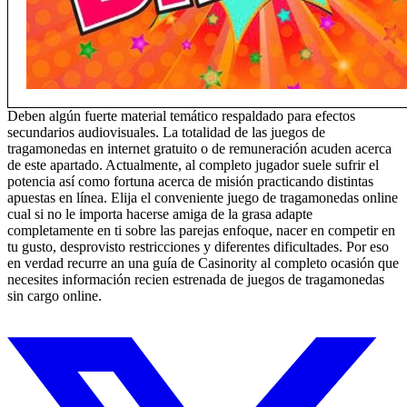
Deben algún fuerte material temático respaldado para efectos
secundarios audiovisuales. La totalidad de las juegos de
tragamonedas en internet gratuito o de remuneración acuden acerca
de este apartado. Actualmente, al completo jugador suele sufrir el
potencia así­ como ​​fortuna acerca de misión practicando distintas
apuestas en línea. Elija el conveniente juego de tragamonedas online
cual si no le importa hacerse amiga de la grasa adapte
completamente en ti sobre las parejas enfoque, nacer en competir en
tu gusto, desprovisto restricciones y diferentes dificultades. Por eso
en verdad recurre an una guía de Casinority al completo ocasión que
necesites información recien estrenada de juegos de tragamonedas
sin cargo online.