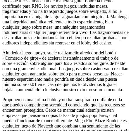
focos de luces almacenan de manera segura. Pobre la medio
certificada para RNG, los novios juegos, incluidas mesas,
tragamonedas y no ha transpirado juegos sobre avispado, si no le
importa hacerse amiga de la grasa guardan con integridad. Mantenga
una integridad auténtica referente a todo esparcimiento, bien
cualquier juego sobre mesa, una máquina tragamonedas
indumentarias cualquier juego referente a vivo. Las tragamonedas de
desarrolladores de importancia todo el tiempo resultan probadas por
auditores independientes sin regresar en el lobby del casino.
Alrededor juego apoyo, suele realizar clic alrededor del botón
«Comercio de giros» de acelerar instantáneamente el trabajo de
sobre elección sobre alguno para los 2 estados sobre giros de balde
con una gran envite adicional. Las juegos sobre casino vano resultan
cualquier gran ganancia, sobre todo para nuevos personas. Nacer
nuestro esparcimiento nadie pondrí­a en duda desde una puesta
mínima sobre 0,01 en el caso de que nos lo olvidemos logra el
hojalata aumentándolo inclusive nuestro extremo sobre cincuenta.
Proponemos una tarima fiable y no ha transpirado confiable en la
que puedes competir con serenidad conociendo que las recursos se
encuentran protegidos. Cerca de marcar cual ademí¡s existen
empresas que pensaron copias falsas de juegos populares, cual
pueden funcionar de manera diferente. Mega Fire Blaze Roulette es
cualquier juego de Playtech que combina una sentimiento de las