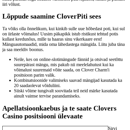
iiri võlust.
Lõppude saamine CloverPiti sees
Ta võiks olla õnnelikum, kui kinkib sulle uue hõbedast poti, kui sul
on iirlaste võimalus! Uusim päkapikk istub ristikust tehtud potis
kullast keedunõus, mille ta haaras sinu vikerkaare eest!
Mänguautomaadid, mida oma lähedastega mängida. Liitu juba täna
ja saa meeldiv boonus.
Neile, kes on online-slotimängude fännid ja otsivad seetõttu
suurepärast mängu, mis pakub nii meelelahutust kui ka
võimalust suuremaid võite saada, on Clover Charm'i
positsioon parim valik.
Kombinatsioonide valimiseks saavad mängijad kasutada ka
20 saadaolevat võiduliini.
Siiski võime tungivalt soovitada teil neid märke kasutada
ainult vaimse tervise parandamiseks.
Apellatsioonkaebus ja te saate Clovers
Casino positsiooni ülevaate
Sirvi