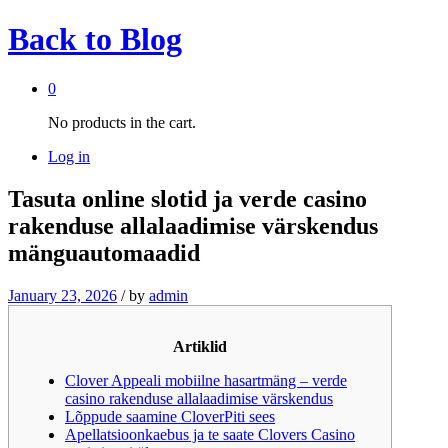
Back to
Blog
0
No products in the cart.
Log in
Tasuta online slotid ja verde casino
rakenduse allalaadimise värskendus
mänguautomaadid
January 23, 2026
/
by
admin
Artiklid
Clover Appeali mobiilne hasartmäng – verde
casino rakenduse allalaadimise värskendus
Lõppude saamine CloverPiti sees
Apellatsioonkaebus ja te saate Clovers Casino