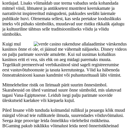
kordajad. Lisaks võimaldab uue teema vabadus seda kohandada
mitmel viisil, lihtsatest ja antiiksetest mustritest keerukamate ja
narratiivist inspireeritud mängudeni, pakkudes seeläbi laiemale
publikule huvi. Olenemata sellest, kas seda peetakse looduslikuks
imeks või pühaks sümboliks, muudavad uue ristiku rikkalik ajalugu
ja kultuuriline tähtsus selle traditsiooniliseks võidu ja võidu
sümboliks.
Kuigi mul
kasiinos õnne ei ole, ei jäänud me vähemalt näljaseks. Disney videos
on palju parimate soovide amulette. Kui sul uusimas kohalikus
kasiinos eriti ei vea, siis ehk on aeg midagi paremaks muuta.
Tegelikult premeerivad veebikasiinod sind sageli registreerumise
eest vastuvõtuboonuste ja tasuta keerutustega. Võid ka häbeneda
õnneatraktsiooni kaasas kandmist või puhastusrituaali läbi viimist.
Mitmeleheline ristik on Iirimaalt pärit suurim õnnesümbol.
Skarabeusid on ühed vanimad suure õnne sümbolid, mis ulatuvad
tagasi Vana-Egiptusesse. Leidub isegi palju parimate soovide
üleskutseid kaelakee või käepaela kujul.
Piled Insane võib tunduda kolmandal rullikul ja peaaegu kõik muud
märgid võivad teie rullikutele ilmuda, suurendades võiduvõimalusi.
Seega ärge proovige leida õnnelikku viielehelist ristikheina.
BGaming pakub isiklikku võimalust leida need õnneristikheinad