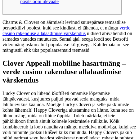
positsiooni ülevaate
Charms & Clovers on äärmiselt levinud suurepärase temaatilise
perspektiivi poolest, kuid see kindlasti ei tähenda, et mängu
verde
casino rakenduse allalaadimise värskendus
üldised abivahendid on
samades vanades muutustes. Samal ajal, seega loodi see Betsofti
videomäng uskumatult populaarse kõrgusega.
Kahtlemata on see
mängustiil ehk üks populaarsemaid teemasid.
Clover Appeali mobiilne hasartmäng –
verde casino rakenduse allalaadimise
värskendus
Lucky Clover on lühend iSoftBeti omamise lõpetamise
tähtpäevadest, kusjuures paljud peavad seda mänguks, mida
lähitulevikus kaaluda. Mõelge Lucky Cloveri ja selle pakkumiste
kohta lähemalt! Happy Cloveriga alustamine on lihtne, kuna see on
lihtne mäng, mida on lihtne õppida. Tuleb märkida, et teie
pähkliikoon ilmub ainult kolmele keskmisele rullikule. Kõik
kombineerub ja loob nauditava mängu meeldiva motiiviga, kuigi see
võib minutite jooksul klišeelikuks muutuda. Happy Clovers pakub
nüüd parimat segu headest värsketest puuviljadest, rahast ja puhtast