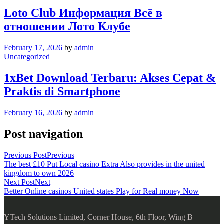
Loto Club Информация Всё в
отношении Лото Клубе
February 17, 2026
by
admin
Uncategorized
1xBet Download Terbaru: Akses Cepat &
Praktis di Smartphone
February 16, 2026
by
admin
Post navigation
Previous Post
Previous
The best £10 Put Local casino Extra Also provides in the united
kingdom to own 2026
Next Post
Next
Better Online casinos United states Play for Real money Now
YTech Solutions Limited, Corner House, 6th Floor, Wing B