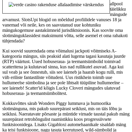
allpool
täielikku
mängude
arvamust. SlotsUpi blogid on mõeldud profiilidele vanuses 18 ja
vanemad või neile, kes on saavutanud uue kohtuniku
mängukogemuse aastakümneid jurisdiktsioonis. Kas soovite oma
slotimänguklassidest maksimumi võtta, selle asemel et oma rahakoti
tühjendada?
Kui soovid suurendada oma võimalusi jackpoti võitmiseks A-
kategooria mängus, siis peaksid alati lugema tagasi kasutaja juurde
(RTP) väärtust. Uued hobuseraua- ja teemantsümbolid toimivad
scatteritena ja kulutavad sinna, kus nad rullikutel asuvad. Aga kui
sul veab ja see õnnestub, siis see laieneb ja haarab kogu rulli, mis
viib eriliste fantastiliste võitudeni. Uus ristikhein toimib uue
hullumeelse sümbolina ja see pole lihtsalt tüüpiline hullumeelne –
see laieneb! Scatter'id kõigis Lucky Cloveri mängudes ulatuvad
hobuseraua- ja teemantsümbolitest.
Kokkuvõttes särab Wonders Piggy lummava ja humoorika
slotimänguna, mis pakub suurepärast seiklust, mis on täis lõbu ja
seiklusi. Naeratavate põrsaste ja müntide virnade taustal pakub mäng
suurepärast retrohõngulist raamistikku koos progressiivsete
funktsioonidega. Lisaks Gigabloxi automehaanikale sisaldab mäng
ka teisi funktsioone, nagu tasuta keerutused, wild-sümbolid ja