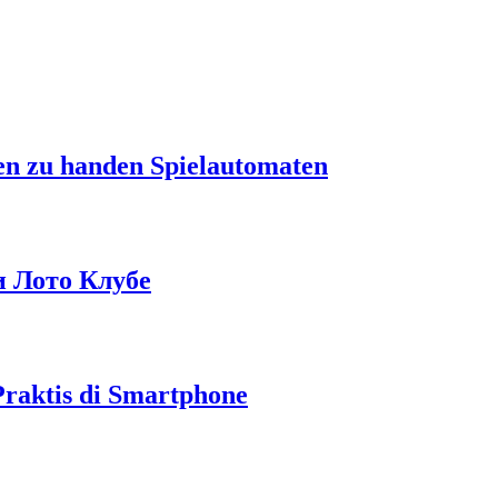
en zu handen Spielautomaten
и Лото Клубе
raktis di Smartphone