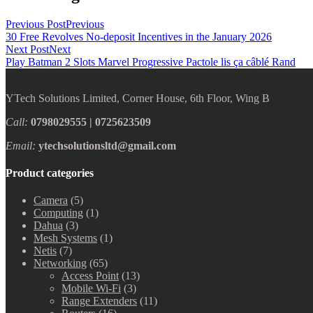
Previous Post
Previous
30 Free Revolves No-deposit Incentives in the January 2026
Next Post
Next
Play Batman 2 Slots Marvel Progressive Pactole lis ça câblé Rand
YTech Solutions Limited, Corner House, 6th Floor, Wing B
Call:
0798029555 | 0725623509
Email:
ytechsolutionsltd@gmail.com
Product categories
Camera
(5)
Computing
(1)
Dahua
(3)
Mesh Systems
(1)
Netis
(7)
Networking
(65)
Access Point
(13)
Mobile Wi-Fi
(3)
Range Extenders
(11)