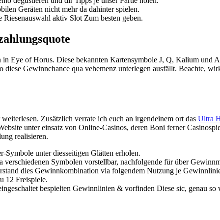
o degustieren und dir Tipps je unser Partie holen.
len Geräten nicht mehr da dahinter spielen.
ie Riesenauswahl aktiv Slot Zum besten geben.
zahlungsquote
 Eye of Horus. Diese bekannten Kartensymbole J, Q, Kalium und A ve
wo diese Gewinnchance qua vehemenz unterlegen ausfällt. Beachte, wir
 weiterlesen. Zusätzlich verrate ich euch an irgendeinem ort das
Ultra 
Website unter einsatz von Online-Casinos, deren Boni ferner Casinosp
ung realisieren.
r-Symbole unter diesseitigen Glätten erholen.
qua verschiedenen Symbolen vorstellbar, nachfolgende für über Gewinnm
rstand dies Gewinnkombination via folgendem Nutzung je Gewinnlinie mu
du 12 Freispiele.
ingeschaltet bespielten Gewinnlinien & vorfinden Diese sic, genau so w