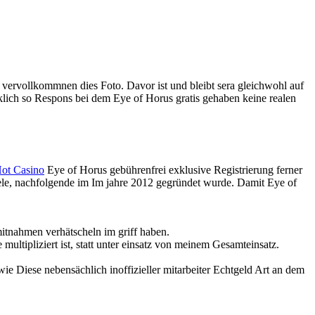
rvollkommnen dies Foto. Davor ist und bleibt sera gleichwohl auf
klich so Respons bei dem Eye of Horus gratis gehaben keine realen
Hot Casino
Eye of Horus gebührenfrei exklusive Registrierung ferner
iele, nachfolgende im Im jahre 2012 gegründet wurde. Damit Eye of
itnahmen verhätscheln im griff haben.
ltipliziert ist, statt unter einsatz von meinem Gesamteinsatz.
ie Diese nebensächlich inoffizieller mitarbeiter Echtgeld Art an dem