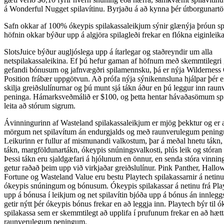
á Wonderful Nugget spilavítinu. Byrjaðu á að kynna þér útborgunartöf
Safn okkar af 100% ókeypis spilakassaleikjum sýnir glænýja þróun spi
höfnin okkar býður upp á algjöra spilagleði frekar en flókna eiginleika.
SlotsJuice býður augljóslega upp á ítarlegar og staðreyndir um alla
netspilakassaleikina. Ef þú hefur gaman af höfnum með skemmtilegri 
gefandi bónusum og jafnvægðri spilamennsku, þá er nýja Wilderness
Position frábær uppgötvun. Að prófa nýja sýnikennsluna hjálpar þér e
skilja greiðslulínurnar og þú munt sjá tákn áður en þú leggur inn raun
peninga. Hámarksveðmálið er $100, og þetta hentar hávaðasömum sp
leita að stórum sigrum.
Ávinningurinn af Wasteland spilakassaleikjum er mjög þekktur og er a
mörgum net spilavítum án endurgjalds og með raunverulegum penin
Leikurinn er fullur af mismunandi valkostum, þar á meðal hnetu tákn,
tákn, margföldunartákn, ókeypis snúningsvalkosti, plús leik og stóran 
Þessi tákn eru sjaldgæfari á hjólunum en önnur, en senda stóra vinnin
getur raðað þeim upp við virkjaðar greiðslulínur. Pink Panther, Hallo
Fortune og Wasteland Value eru bestu Playtech spilakassarnir á netin
ókeypis snúningum og bónusum. Ókeypis spilakassar á netinu frá Pla
upp á bónusa í leikjum og net spilavítin bjóða upp á bónus án innlegg
getir nýtt þér ókeypis bónus frekar en að leggja inn. Playtech býr til ó
spilakassa sem er skemmtilegt að upplifa í prufunum frekar en að hætt
raunverulegum peningum.