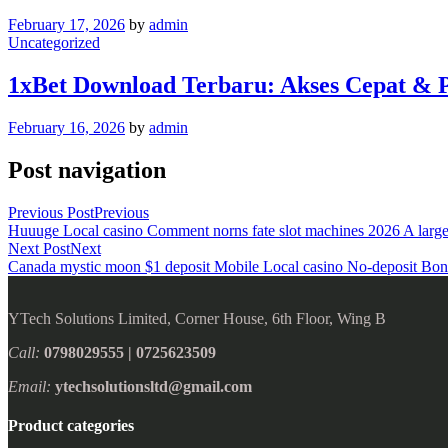
February 17, 2026
by
admin
Uncategorized
1xBet Download Terbaru: Akses Cepat & P
February 16, 2026
by
admin
Post navigation
Previous Post
Previous
Huuuge Local casino Comment norns fate slot machines 2026 A large
Next Post
Next
Canada mystic moon $1 deposit Mobile Local casino No-deposit Bo
YTech Solutions Limited, Corner House, 6th Floor, Wing B
Call:
0798029555 | 0725623509
Email:
ytechsolutionsltd@gmail.com
Product categories