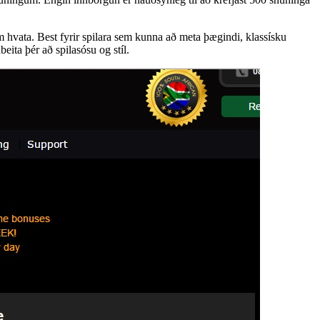
 hvata. Best fyrir spilara sem kunna að meta þægindi, klassísku
eita þér að spilasósu og stíl.