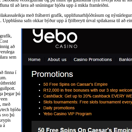
luna til að læra að snúningar bjóða upp á mikla framleiðni.
lakassaleikja með frábærri grafík, upplifunarhljóðrásum og nýstárlegum
 Uppblásna safn okkar býður upp á fjölbreytt úrval spilakassa til að einb
grafík,
 Cost
innig að
verulega
ilara sem
ð finna í
gum.
 útbreidd
gullpott.
ga þegar þú
ween
u, með
ytech bjóða
s svo þú
keypis
a á