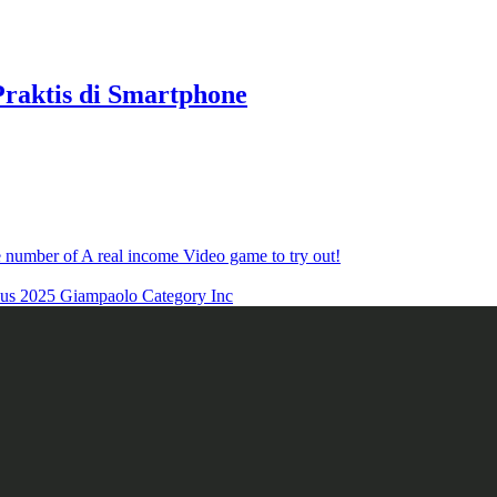
raktis di Smartphone
 number of A real income Video game to try out!
nus 2025 Giampaolo Category Inc