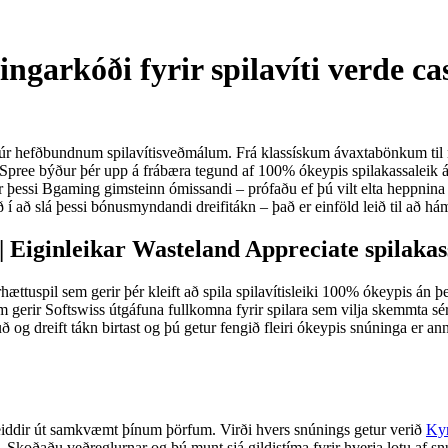
ingarkóði fyrir spilavíti verde ca
efni úr hefðbundnum spilavítisveðmálum. Frá klassískum ávaxtabönkum ti
 Spree býður þér upp á frábæra tegund af 100% ókeypis spilakassaleik á
 þessi Bgaming gimsteinn ómissandi – prófaðu ef þú vilt elta heppnin
nið í að slá þessi bónusmyndandi dreifitákn – það er einföld leið til að 
 | Eiginleikar Wasteland Appreciate spilaka
hættuspil sem gerir þér kleift að spila spilavítisleiki 100% ókeypis án 
erir Softswiss útgáfuna fullkomna fyrir spilara sem vilja skemmta sér 
 og dreift tákn birtast og þú getur fengið fleiri ókeypis snúninga er an
greiddir út samkvæmt þínum þörfum. Virði hvers snúnings getur verið
Kyn
. Skoðaðu veðreglurnar og þú munt sjá gildistíma fyrir hverja lotu af s