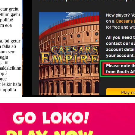
tur greitt
fellum gætu
pplifað
lum eða
a, þú getur
m falla að
uðum sem
nægju
a til
haldsleikinn
upp á
pree
 leikir hafa
 upplifa