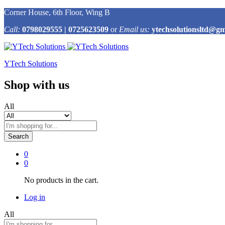
Corner House, 6th Floor, Wing B
Call:
0798029555 | 0725623509
or
Email us:
ytechsolutionsltd@gm
YTech Solutions
Shop with us
All
Search
0
0
No products in the cart.
Log in
All