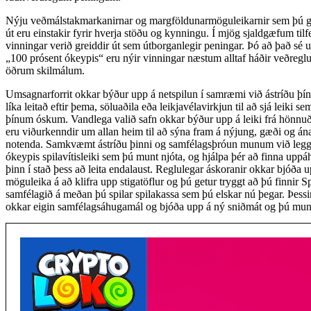
Nýju veðmálstakmarkanirnar og margföldunarmöguleikarnir sem þú ge
út eru einstakir fyrir hverja stöðu og kynningu. Í mjög sjaldgæfum til
vinningar verið greiddir út sem útborganlegir peningar. Þó að það sé u
„100 prósent ókeypis“ eru nýir vinningar næstum alltaf háðir veðreg
öðrum skilmálum.
Umsagnarforrit okkar býður upp á netspilun í samræmi við ástríðu þín
líka leitað eftir þema, söluaðila eða leikjavélavirkjun til að sjá leiki se
þínum óskum. Vandlega valið safn okkar býður upp á leiki frá hönn
eru viðurkenndir um allan heim til að sýna fram á nýjung, gæði og á
notenda. Samkvæmt ástríðu þinni og samfélagsþróun munum við leggj
ókeypis spilavítisleiki sem þú munt njóta, og hjálpa þér að finna uppá
þinn í stað þess að leita endalaust. Reglulegar áskoranir okkar bjóða 
möguleika á að klifra upp stigatöflur og þú getur tryggt að þú finnir S
samfélagið á meðan þú spilar spilakassa sem þú elskar nú þegar. Þessir
okkar eigin samfélagsáhugamál og bjóða upp á ný sniðmát og þú munt