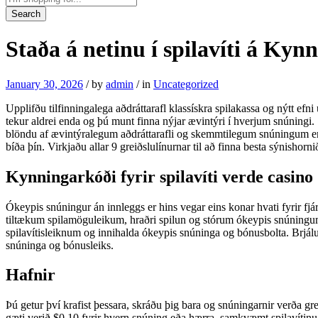
Search
Staða á netinu í spilavíti á Kynn
January 30, 2026
/
by
admin
/
in
Uncategorized
Upplifðu tilfinningalega aðdráttarafl klassískra spilakassa og nýtt 
tekur aldrei enda og þú munt finna nýjar ævintýri í hverjum snúningi.
blöndu af ævintýralegum aðdráttarafli og skemmtilegum snúningum er
bíða þín. Virkjaðu allar 9 greiðslulínurnar til að finna besta sýnishor
Kynningarkóði fyrir spilavíti verde casino
Ókeypis snúningur án innleggs er hins vegar eins konar hvati fyrir fjár
tiltækum spilamöguleikum, hraðri spilun og stórum ókeypis snúningum g
spilavítisleiknum og innihalda ókeypis snúninga og bónusbolta. Brjáluð
snúninga og bónusleiks.
Hafnir
Þú getur því krafist þessara, skráðu þig bara og snúningarnir verða 
gæti verið $0,10 fyrir hvern snúning eða hærra, samkvæmt spilavítinu