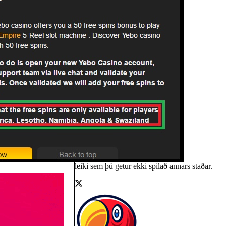
leiki sem þú getur ekki spilað annars staðar.