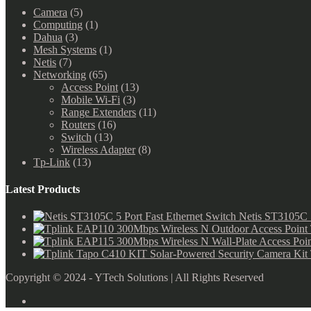
Camera
(5)
Computing
(1)
Dahua
(3)
Mesh Systems
(1)
Netis
(7)
Networking
(65)
Access Point
(13)
Mobile Wi-Fi
(3)
Range Extenders
(11)
Routers
(16)
Switch
(13)
Wireless Adapter
(8)
Tp-Link
(13)
Latest Products
Netis ST3105C 5
Copyright © 2024 - YTech Solutions | All Rights Reserved