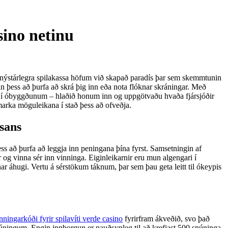
sino netinu
l nýstárlegra spilakassa höfum við skapað paradís þar sem skemmtunin
n þess að þurfa að skrá þig inn eða nota flóknar skráningar.
Með
a í óbyggðunum – hlaðið honum inn og uppgötvaðu hvaða fjársjóðir
hámarka möguleikana í stað þess að ofveðja.
ssans
þess að þurfa að leggja inn peningana þína fyrst. Samsetningin af
og vinna sér inn vinninga. Eiginleikarnir eru mun algengari í
nar áhugi. Vertu á sérstökum táknum, þar sem þau geta leitt til ókeypis
ningarkóði fyrir spilavíti verde casino
fyrirfram ákveðið, svo það
núningum. Engin innborgun er nauðsynleg til að krefjast 500 snúninga