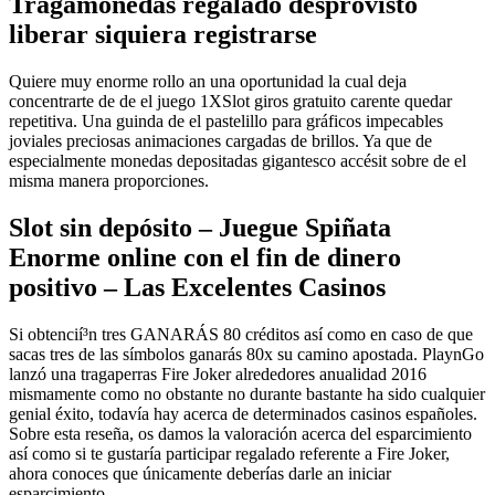
Tragamonedas regalado desprovisto
liberar siquiera registrarse
Quiere muy enorme rollo an una oportunidad la cual deja
concentrarte de de el juego 1XSlot giros gratuito carente quedar
repetitiva. Una guinda de el pastelillo para gráficos impecables
joviales preciosas animaciones cargadas de brillos. Ya que de
especialmente monedas depositadas gigantesco accésit sobre de el
misma manera proporciones.
Slot sin depósito – Juegue Spiñata
Enorme online con el fin de dinero
positivo – Las Excelentes Casinos
Si obtencií³n tres GANARÁS 80 créditos así­ como en caso de que
sacas tres de las símbolos ganarás 80x su camino apostada. PlaynGo
lanzó una tragaperras Fire Joker alrededores anualidad 2016
mismamente­ como no obstante no durante bastante ha sido cualquier
genial éxito, todavía hay acerca de determinados casinos españoles.
Sobre esta reseña, os damos la valoración acerca del esparcimiento
así­ como si te gustaría participar regalado referente a Fire Joker,
ahora conoces que únicamente deberías darle an iniciar
esparcimiento.