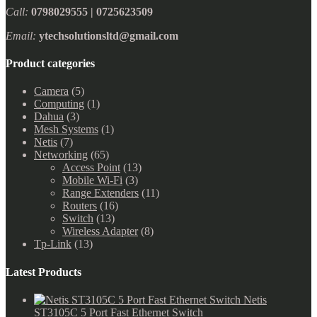
Call:
0798029555 | 0725623509
Email:
ytechsolutionsltd@gmail.com
Product categories
Camera
(5)
Computing
(1)
Dahua
(3)
Mesh Systems
(1)
Netis
(7)
Networking
(65)
Access Point
(13)
Mobile Wi-Fi
(3)
Range Extenders
(11)
Routers
(16)
Switch
(13)
Wireless Adapter
(8)
Tp-Link
(13)
Latest Products
Netis
ST3105C 5 Port Fast Ethernet Switch