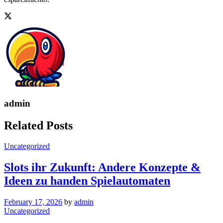
admin
Related Posts
Uncategorized
Slots ihr Zukunft: Andere Konzepte &
Ideen zu handen Spielautomaten
February 17, 2026
by
admin
Uncategorized