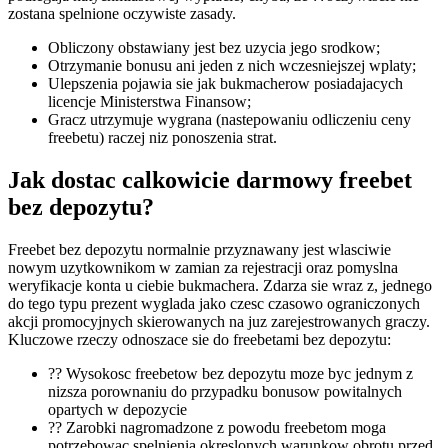
zostana spelnione oczywiste zasady.
Obliczony obstawiany jest bez uzycia jego srodkow;
Otrzymanie bonusu ani jeden z nich wczesniejszej wplaty;
Ulepszenia pojawia sie jak bukmacherow posiadajacych
licencje Ministerstwa Finansow;
Gracz utrzymuje wygrana (nastepowaniu odliczeniu ceny
freebetu) raczej niz ponoszenia strat.
Jak dostac calkowicie darmowy freebet
bez depozytu?
Freebet bez depozytu normalnie przyznawany jest wlasciwie
nowym uzytkownikom w zamian za rejestracji oraz pomyslna
weryfikacje konta u ciebie bukmachera. Zdarza sie wraz z, jednego
do tego typu prezent wyglada jako czesc czasowo ograniczonych
akcji promocyjnych skierowanych na juz zarejestrowanych graczy.
Kluczowe rzeczy odnoszace sie do freebetami bez depozytu:
?? Wysokosc freebetow bez depozytu moze byc jednym z
nizsza porownaniu do przypadku bonusow powitalnych
opartych w depozycie
?? Zarobki nagromadzone z powodu freebetom moga
potrzebowac spelnienia okreslonych warunkow obrotu przed