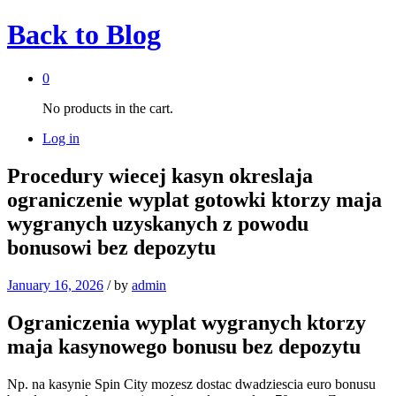
Back to
Blog
0
No products in the cart.
Log in
Procedury wiecej kasyn okreslaja
ograniczenie wyplat gotowki ktorzy maja
wygranych uzyskanych z powodu
bonusowi bez depozytu
January 16, 2026
/
by
admin
Ograniczenia wyplat wygranych ktorzy
maja kasynowego bonusu bez depozytu
Np. na kasynie Spin City mozesz dostac dwadziescia euro bonusu