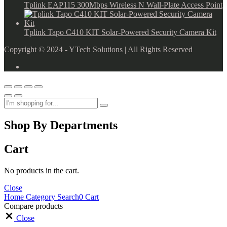
Tplink EAP115 300Mbps Wireless N Wall-Plate Access Point
Tplink Tapo C410 KIT Solar-Powered Security Camera Kit
Copyright © 2024 - YTech Solutions | All Rights Reserved
Shop By Departments
Cart
No products in the cart.
Close
Home
Category
Search
0
Cart
Compare products
Close