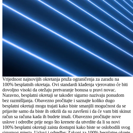
Vrijednost najnovijih okretanja pruža ograničenja za zaradu na
100% besplatnih okretaja. Ovi standardi klađenja vjerovatno će biti
dovoljno visoki da otežaju pretvaranje bonusa u pravi novac.
Naravno, besplatni okretaji se također sigurno nazivaju ponudom
bez razmišljanja. Obavezno pročitajte i saznajte koliko dugo
besplatni okretaji mogu trajati kako biste smanjili mogućnost da se
prijavite samo da biste ih otkrili da su završeni i da će vam biti skinut
račun sa računa kada ih budete imali. Obavezno pročitajte nove
uslove i odredbe prije nego što krenete da utvrdite da li su novi
100% besplatni okretaji zaista dostupni kako biste se oslobodili svog
sigurnog mjesta. Uslovi i odredbe: Zakoni za 100% besplatne okrete