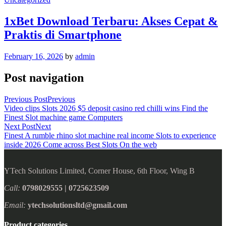
1xBet Download Terbaru: Akses Cepat &
Praktis di Smartphone
February 16, 2026
by
admin
Post navigation
Previous Post
Previous
Video clips Slots 2026 $5 deposit casino red chilli wins Find the
Finest Slot machine game Computers
Next Post
Next
Finest A rumble rhino slot machine real income Slots to experience
inside 2026 Come across Best Slots On the web
YTech Solutions Limited, Corner House, 6th Floor, Wing B
Call:
0798029555 | 0725623509
Email:
ytechsolutionsltd@gmail.com
Product categories