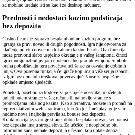
za mobilne uređaje isti su kao i za desktop računare.
Prednosti i nedostaci kazino podsticaja
bez depozita
Casino Pearls je zapravo besplatni online kazino program, bez
igranja za pravi novac ili drugih pogodnosti. Igra nije otvorena za
klađenje pravim novcem u lokalnom kazinu Pearls. Ova funkcija
može pretvoriti slabo uspješno okretanje u vašeg šampiona, čineći
igru ​​mnogo uzbudljivijom i potencijalno produktivnijom. Simboli
oraha poboljšavaju igru ​​povećavajući šanse za osvajanje dobitnih
linija. Ova posebna funkcija će igrače koji imaju više serija izbaciti
iz igre bez dodatnih troškova, povećavajući šanse za uspješne
opklade umjesto sljedećih.
Ponekad, posebno za kodove za postojeće učesnike, možete ih
unijeti putem stranice vašeg računa ili najnovije stranice s
promocijama lokalnog kazina. Kao alternativu, možete ih pronaći na
reprezentativnim web stranicama, kao što je Time2play, gdje vam
nudimo nova i najbolja pravila za bonuse bez depozita.
Konkurencija je, s druge strane, dobiti besplatan novac, svi bonusi
bez depozita imaju stroga slova. Za učešće je neophodno biti
informiran kada nemate depozit, a učesnici koji uplate depozit