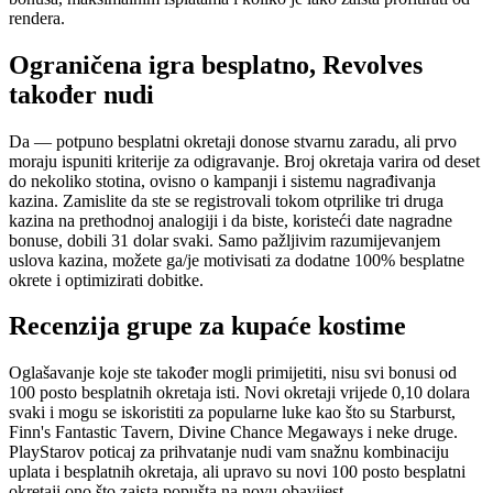
rendera.
Ograničena igra besplatno, Revolves
također nudi
Da — potpuno besplatni okretaji donose stvarnu zaradu, ali prvo
moraju ispuniti kriterije za odigravanje. Broj okretaja varira od deset
do nekoliko stotina, ovisno o kampanji i sistemu nagrađivanja
kazina. Zamislite da ste se registrovali tokom otprilike tri druga
kazina na prethodnoj analogiji i da biste, koristeći date nagradne
bonuse, dobili 31 dolar svaki. Samo pažljivim razumijevanjem
uslova kazina, možete ga/je motivisati za dodatne 100% besplatne
okrete i optimizirati dobitke.
Recenzija grupe za kupaće kostime
Oglašavanje koje ste također mogli primijetiti, nisu svi bonusi od
100 posto besplatnih okretaja isti. Novi okretaji vrijede 0,10 dolara
svaki i mogu se iskoristiti za popularne luke kao što su Starburst,
Finn's Fantastic Tavern, Divine Chance Megaways i neke druge.
PlayStarov poticaj za prihvatanje nudi vam snažnu kombinaciju
uplata i besplatnih okretaja, ali upravo su novi 100 posto besplatni
okretaji ono što zaista popušta na novu obavijest.