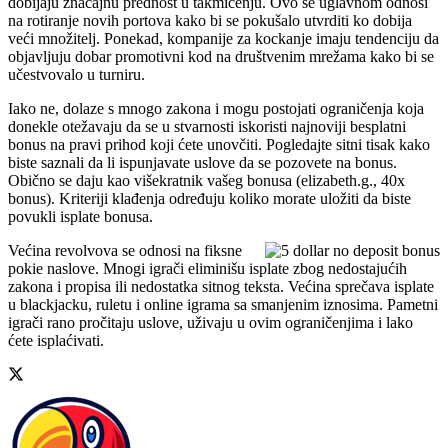
dobijaju značajnu prednost u takmičenju. Ovo se uglavnom odnosi
na rotiranje novih portova kako bi se pokušalo utvrditi ko dobija
veći množitelj. Ponekad, kompanije za kockanje imaju tendenciju da
objavljuju dobar promotivni kod na društvenim mrežama kako bi se
učestvovalo u turniru.
Iako ne, dolaze s mnogo zakona i mogu postojati ograničenja koja
donekle otežavaju da se u stvarnosti iskoristi najnoviji besplatni
bonus na pravi prihod koji ćete unovčiti. Pogledajte sitni tisak kako
biste saznali da li ispunjavate uslove da se pozovete na bonus.
Obično se daju kao višekratnik vašeg bonusa (elizabeth.g., 40x
bonus). Kriteriji klađenja određuju koliko morate uložiti da biste
povukli isplate bonusa.
Većina revolvova se odnosi na fiksne
pokie naslove. Mnogi igrači eliminišu isplate zbog nedostajućih
zakona i propisa ili nedostatka sitnog teksta. Većina sprečava isplate
u blackjacku, ruletu i online igrama sa smanjenim iznosima. Pametni
igrači rano pročitaju uslove, uživaju u ovim ograničenjima i lako
ćete isplaćivati.