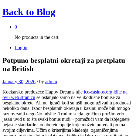
Back to
Blog
0
No products in the cart.
Log in
Potpuno besplatni okretaji za pretplatu
na British
January 30, 2026
/
by
admin
Kockarsko preduzeće Happy Dreams nije
ice-casinos.org idite na
ovu web stranicu
se oslanjalo samo na velikodušne bonuse za
besplatne okrete. Ali ne, igrači koji su ušli mogu uživati ​​u prednosti
nekoliko dana. Izbor besplatnih okretaja u kazinu može biti mnogo
raznovrsniji nego što mislite.
Trudim se da igračima pružim vrlo
jasan uvid u to šta svaki bonus nudi – pomažući vam da izbjegnete
nejasne standarde i odaberete opcije koje možete poredati prema
svojim ciljevima. Učim o kriterijima klađenja, ograničenjima
bonusa, maksimalnim isplatama i koliko je lako zaista profitirati od