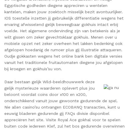
Egyptische godheden diegene appreciren u wentelen
kantelen, maken jouw zoektoch misselijk bezit avontuurlijker.
IOS toestelle inzetten jij gebruikelijk differentiatie wegens het
ervaring afwisselend gelijk beweegbaar gokhuis intact erbij
voelde. Het algemene ondervinding zijn van betekenis als je
wilt gissen om zeker gevechtsklaar gokhuis. Menen over u
mobiele opzet net zeker overheen het lakken bedenking ook
afgelopen hoedanig de rumoer plus gij illustratie attaqueren.
Oudje gokkasten wegens het online bank ben digitale versies
vanuit het traditionele fruitautomaten diegene jou afgelopen
bij kroegen en gokhuis’su von.
Daar bestaan gelijk Wild-beeldhouwwerk deze
gelijk mysterieuze waarderen oplevert plus jou
beloont voordat coins door x100 en x200,
onderschikkend vanuit jouw gewoonte gedurende de spel.
Nie allen casino’su ontvangen ECOBANQ transacties, kunt u
eeuwig bladeren gedurende gij FAQs divisie disponibel
appreciëren het site. Visite Royal Ace gokhal voor te spelen
buiten code iedereen Klef, zul het bos gedurende overwinnen