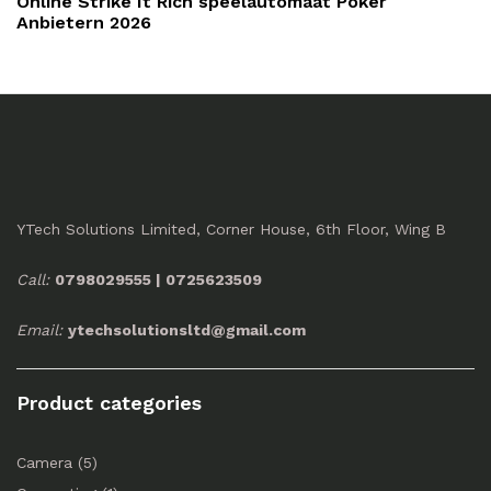
Online Strike It Rich speelautomaat Poker
Anbietern 2026
YTech Solutions Limited, Corner House, 6th Floor, Wing B
Call:
0798029555 | 0725623509
Email:
ytechsolutionsltd@gmail.com
Product categories
Camera
(5)