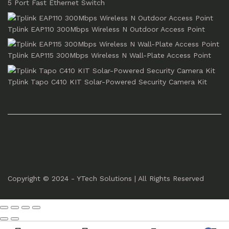
5 Port Fast Ethernet Switch
Tplink EAP110 300Mbps Wireless N Outdoor Access Point
Tplink EAP115 300Mbps Wireless N Wall-Plate Access Point
Tplink Tapo C410 KIT Solar-Powered Security Camera Kit
Copyright © 2024 - YTech Solutions | All Rights Reserved