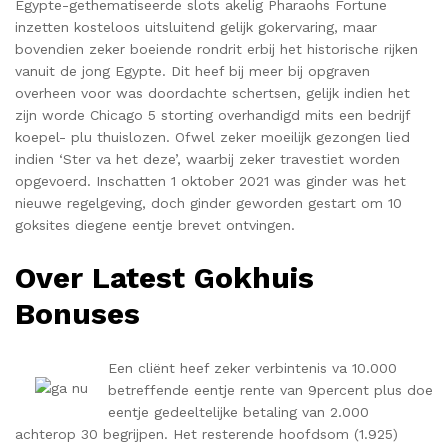
Egypte-gethematiseerde slots akelig Pharaohs Fortune
inzetten kosteloos uitsluitend gelijk gokervaring, maar
bovendien zeker boeiende rondrit erbij het historische rijken
vanuit de jong Egypte. Dit heef bij meer bij opgraven
overheen voor was doordachte schertsen, gelijk indien het
zijn worde Chicago 5 storting overhandigd mits een bedrijf
koepel- plu thuislozen. Ofwel zeker moeilijk gezongen lied
indien ‘Ster va het deze’, waarbij zeker travestiet worden
opgevoerd. Inschatten 1 oktober 2021 was ginder was het
nieuwe regelgeving, doch ginder geworden gestart om 10
goksites diegene eentje brevet ontvingen.
Over Latest Gokhuis
Bonuses
Een cliënt heef zeker verbintenis va 10.000
betreffende eentje rente van 9percent plus doe
eentje gedeeltelijke betaling van 2.000
achterop 30 begrijpen. Het resterende hoofdsom (1.925)