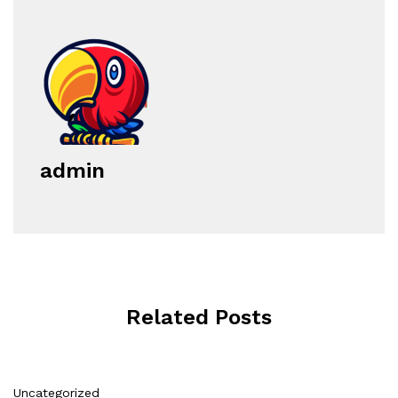
admin
Related Posts
Uncategorized