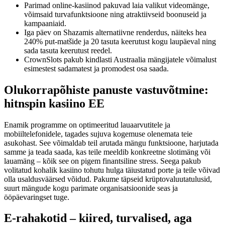
Parimad online-kasiinod pakuvad laia valikut videomänge,
võimsaid turvafunktsioone ning atraktiivseid boonuseid ja
kampaaniaid.
Iga päev on Shazamis alternatiivne renderdus, näiteks hea
240% put-matšide ja 20 tasuta keerutust kogu laupäeval ning
sada tasuta keerutust reedel.
CrownSlots pakub kindlasti Austraalia mängijatele võimalust
esimestest sadamatest ja promodest osa saada.
Olukorrapõhiste panuste vastuvõtmine:
hitnspin kasiino EE
Enamik programme on optimeeritud lauaarvutitele ja
mobiiltelefonidele, tagades sujuva kogemuse olenemata teie
asukohast. See võimaldab teil arutada mängu funktsioone, harjutada
samme ja teada saada, kas teile meeldib konkreetne slotimäng või
lauamäng – kõik see on pigem finantsiline stress. Seega pakub
volitatud kohalik kasiino tohutu hulga täiustatud porte ja teile võivad
olla usaldusväärsed võidud. Pakume täpseid krüptovaluutatulusid,
suurt mängude kogu parimate organisatsioonide seas ja
ööpäevaringset tuge.
E-rahakotid – kiired, turvalised, aga