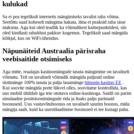
kulukad
Sa ei pea tegelikult internetis mängimiseks tavalist raha võtma.
Seetõttu saad koheselt mängima hakata, ilma et peaksid raha sisse
maksma. Aga kui oled teadlik ka võimalikest kaitsepunktidest, siis
oled kindlasti rahuldust pakkuv kogemus. Tegelikult saad mängida
kõikjal, kus on WiFi-ühendus.
Näpunäiteid Austraalia pärisraha
veebisaitide otsimiseks
Aga mitte, reaalajas kasiinomängude tasuta mängimine on tavaliselt
võimatu. Teil on tavaliselt võimalik mängida paljusid online
slotimänge 100% tasuta ja palju lauamänge
hitnspin kasiino EE
.
Kui soovite mängida porte liikvel olles, soovitame kontrollida, kas
uus mobiil ühildub iga teie otsitava online-kasiinoga. Saidil on parim
ainulaadne positsioonimängude rida ja lisaks palju parimaid
boonuseid. Uus vastuvõtuboonus on tavaliselt suurim boonus, mida
mängija saab, kuid ka uuestilaadimise boonused ei tee kunagi paha.