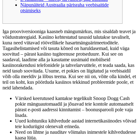
Näpunäiteid Austraalia pärisraha veebisaitide
otsimiseks
Iga prooviversiooniga kaasneb mängumärkus, mis sisaldab teavet ja
võidustrateegiaid. Kasiino kehtestatud tasusid talutakse tavaliselt,
kuna need viitavad röövellikele hasartmänguärimeetoditele.
Tagasihelistamised või tasuta kõned on haruldasemad, kuid väga
soovitud – pärast kasiino tugiteenuse protseduure. Kui see on
saadaval, laadime alla ja kasutame uusimaid mobiilseid
kasiinorakendusi telefonidele ja tahvelarvutitele, et teada saada, kas
neid tasub soovitada.
Usume, et pokies on liigitatud ja veebisaidil
võib olla meeldiv ja lõbus teema. Kui see nii on, võite olla kindel, et
teil on koht, kus pöörduda kasiinos tekkinud probleemide poole, et
neid lahendada.
Värsked keerutused kantakse tegelikult Snoop Dogg Cash
pokie mänguautomaadil ja jõuavad teie kontole automaatselt
pärast e-posti aadressi kinnitamist – boonusparooli pole vaja
lisada.
Uued kohtuniku kihlvedude aastad internetikasiinodes võivad
teie koduriigist olenevalt erineda.
Need on lihtne ja nauditav võimalus inimestele kihlvedudesse
kaasa lüüa.