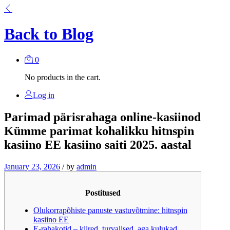
Back to
Blog
0
No products in the cart.
Log in
Parimad pärisrahaga online-kasiinod
Kümme parimat kohalikku hitnspin
kasiino EE kasiino saiti 2025. aastal
January 23, 2026
/
by
admin
Postitused
Olukorrapõhiste panuste vastuvõtmine: hitnspin
kasiino EE
E-rahakotid – kiired, turvalised, aga kulukad