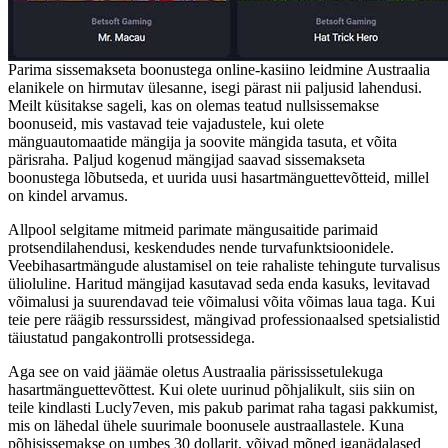
Parima sissemakseta boonustega online-kasiino leidmine Austraalia
elanikele on hirmutav ülesanne, isegi pärast nii paljusid lahendusi.
Meilt küsitakse sageli, kas on olemas teatud nullsissemakse
boonuseid, mis vastavad teie vajadustele, kui olete
mänguautomaatide mängija ja soovite mängida tasuta, et võita
pärisraha. Paljud kogenud mängijad saavad sissemakseta
boonustega lõbutseda, et uurida uusi hasartmänguettevõtteid, millel
on kindel arvamus.
Allpool selgitame mitmeid parimate mängusaitide parimaid
protsendilahendusi, keskendudes nende turvafunktsioonidele.
Veebihasartmängude alustamisel on teie rahaliste tehingute turvalisus
ülioluline. Haritud mängijad kasutavad seda enda kasuks, levitavad
võimalusi ja suurendavad teie võimalusi võita võimas laua taga. Kui
teie pere räägib ressurssidest, mängivad professionaalsed spetsialistid
täiustatud pangakontrolli protsessidega.
Aga see on vaid jäämäe oletus Austraalia pärississetulekuga
hasartmänguettevõttest. Kui olete uurinud põhjalikult, siis siin on
teile kindlasti Lucly7even, mis pakub parimat raha tagasi pakkumist,
mis on lähedal ühele suurimale boonusele austraallastele. Kuna
põhisissemakse on umbes 30 dollarit, võivad mõned iganädalased