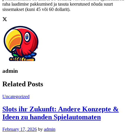
raha laadimise pakkumised ja tasuta keerutused nõuda suurt
sissemakset (kuni 45 või 60 dollarit).
admin
Related Posts
Uncategorized
Slots ihr Zukunft: Andere Konzepte &
Ideen zu handen Spielautomaten
February 17, 2026
by
admin