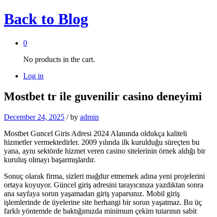
Back to
Blog
0
No products in the cart.
Log in
Mostbet tr ile guvenilir casino deneyimi
December 24, 2025
/
by
admin
Mostbet Guncel Giris Adresi 2024 Alanında oldukça kaliteli
hizmetler vermektedirler. 2009 yılında ilk kurulduğu süreçten bu
yana, aynı sektörde hizmet veren casino sitelerinin örnek aldığı bir
kuruluş olmayı başarmışlardır.
Sonuç olarak firma, sizleri mağdur etmemek adına yeni projelerini
ortaya koyuyor. Güncel giriş adresini tarayıcınıza yazdıktan sonra
ana sayfaya sorun yaşamadan giriş yaparsınız. Mobil giriş
işlemlerinde de üyelerine site herhangi bir sorun yaşatmaz. Bu üç
farklı yöntemde de baktığımızda minimum çekim tutarının sabit