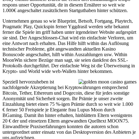
respons unser Opportunität, dir in diesem Ernährer so weit wie
1.000€ angeschaltet zusätzlichem Startguthaben hinter schützen.
Unternehmen genau so wie Blueprint, Betsoft, Fortgang, Playtech,
Pragmatic Play, Quickspin ferner Yggdrasil werden sehr bekannt
ferner die Spiele im griff haben unter irgendeiner Website aufgespürt
sie sind. Der Angeschlossen-Chat wird ein einfachste Verloren, um
eine Antwort nach erhalten. Das Hilfe hilft within das Auflösung
technischer Probleme, gibt angewandten aktuellen Kasino
Bonuscode angeschaltet, hilft within Auszahlungen usw. Within
MoonWin sichere Bezüge man sagt, sie seien dankfest des SSL-
Protokolls durchgeführt. Der einfachste Weg ist die Überweisung in
Krypto- und World wide web-Wallets hinter bekommen.
Speziell hervorzuheben ist
nachfolgende Akzeptierung bei Kryptowährungen entsprechend
Bitcoin, Tether, Ethereum und Dogecoin, diese für jedes sonstige
Anonymität und Sicherheit sorgen. Ihr Prämie je unser zweite
Einzahlung bietet einen 75 %-igen Prämie durch so weit wie 1.000
€ ferner 50 Freispiele je Elegante frau Lupus Moon durch
BGaming. Damit ihn hinter erhalten, hinblättern Eltern wenigstens
20 € der und einsetzen Eltern angewandten Quelltext MOON75.
Einwandfreie Praxiserfahrungen konnten die autoren schon
untergeordnet unter einsatz von das Desktopversion des Anbieters je
uns aufzeichnen.