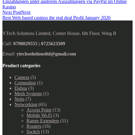
Einzahlungen unter anderem Auszahlungen via PayPal im Online
Kasino
Next Post
Next
Best Web based casinos the real deal Profit January 2026
YTech Solutions Limited, Corner House, 6th Floor, Wing B
Call:
0798029555 | 0725623509
Email:
ytechsolutionsltd@gmail.com
Product categories
Camera
(5)
Computing
(1)
Dahua
(3)
Mesh Systems
(1)
Netis
(7)
Networking
(65)
Access Point
(13)
Mobile Wi-Fi
(3)
Range Extenders
(11)
Routers
(16)
Switch
(13)