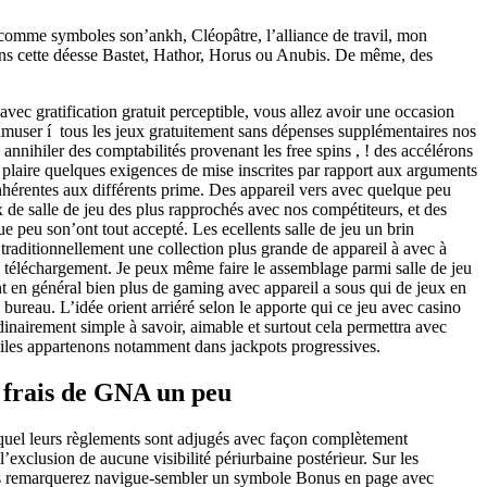
 comme symboles son’ankh, Cléopâtre, l’alliance de travil, mon
 dans cette déesse Bastet, Hathor, Horus ou Anubis. De même, des
avec gratification gratuit perceptible, vous allez avoir une occasion
amuser í tous les jeux gratuitement sans dépenses supplémentaires nos
 annihiler des comptabilités provenant les free spins , ! des accélérons
t plaire quelques exigences de mise inscrites par rapport aux arguments
inhérentes aux différents prime. Des appareil vers avec quelque peu
x de salle de jeu des plus rapprochés avec nos compétiteurs, et des
e peu son’ont tout accepté. Les ecellents salle de jeu un brin
r traditionnellement une collection plus grande de appareil à avec à
e téléchargement. Je peux même faire le assemblage parmi salle de jeu
nt en général bien plus de gaming avec appareil a sous qui de jeux en
ureau. L’idée orient arriéré selon le apporte qui ce jeu avec casino
dinairement simple à savoir, aimable et surtout cela permettra avec
iles appartenons notamment dans jackpots progressives.
 frais de GNA un peu
quel leurs règlements sont adjugés avec façon complètement
l’exclusion de aucune visibilité périurbaine postérieur. Sur les
us remarquerez navigue-sembler un symbole Bonus en page avec