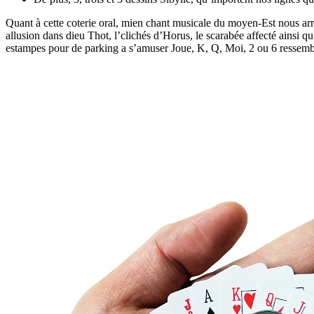
Quant à cette coterie oral, mien chant musicale du moyen-Est nous ar
allusion dans dieu Thot, l’clichés d’Horus, le scarabée affecté ainsi
estampes pour de parking a s’amuser Joue, K, Q, Moi, 2 ou 6 ressembl