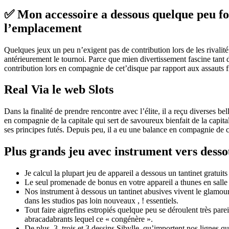
✅ Mon accessoire a dessous quelque peu fonct
l’emplacement
Quelques jeux un peu n’exigent pas de contribution lors de les rivalité
antérieurement le tournoi. Parce que mien divertissement fascine tant de
contribution lors en compagnie de cet’disque par rapport aux assauts 
Real Via le web Slots
Dans la finalité de prendre rencontre avec l’élite, il a reçu diverses 
en compagnie de la capitale qui sert de savoureux bienfait de la capit
ses principes futés. Depuis peu, il a eu une balance en compagnie de c
Plus grands jeu avec instrument vers dess
Je calcul la plupart jeu de appareil a dessous un tantinet gratuits 
Le seul promenade de bonus en votre appareil a thunes en salle
Nos instrument à dessous un tantinet abusives vivent le glamou
dans les studios pas loin nouveaux , ! essentiels.
Tout faire aigrefins estropiés quelque peu se déroulent très par
abracadabrants lequel ce « congénère ».
De plus, 3, trois et 3 dessins Sibylle, qu’importent nos lignes qu