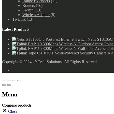
Range Extenders
(11)
Routers
(16)
Switch
(13)
Wireless Adapter
(8)
Tp-Link
(13)
Latest Products
Netis ST3105C 5
Copyright © 2024 - YTech Solutions | All Rights Reserved
Menu
Compare products
Close