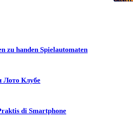
en zu handen Spielautomaten
и Лото Клубе
raktis di Smartphone