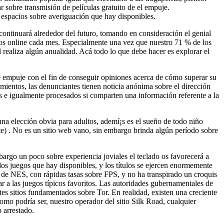
r sobre transmisión de películas gratuito de el empuje.
 espacios sobre averiguación que hay disponibles.
continuará alrededor del futuro, tomando en consideración el genial
eos online cada mes. Especialmente una vez que nuestro 71 % de los
realiza algún anualidad. Acá todo lo que debe hacer es explorar el
e empuje con el fin de conseguir opiniones acerca de cómo superar su
mientos, las denunciantes tienen noticia anónima sobre el dirección
s e igualmente procesados si comparten una información referente a la
na elección obvia para adultos, ademí¡s es el sueño de todo niño
aste) . No es un sitio web vano, sin embargo brinda algún período sobre
argo un poco sobre experiencia joviales el teclado os favorecerá a
dos juegos que hay disponibles, y los títulos se ejercen enormemente
gos de NES, con rápidas tasas sobre FPS, y no ha transpirado un croquis
ar a las juegos típicos favoritos. Las autoridades gubernamentales de
s sitios fundamentados sobre Tor. En realidad, existen una creciente
mo podrí­a ser, nuestro operador del sitio Silk Road, cualquier
 arrestado.