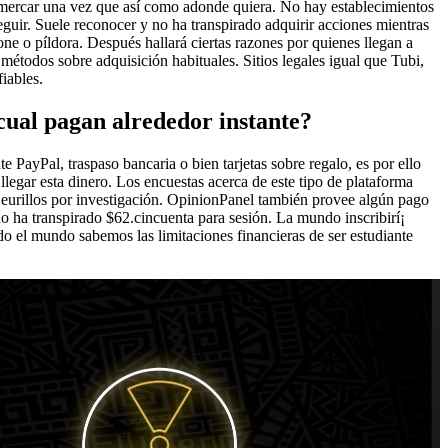
mercar una vez que así­ como adonde quiera. No hay establecimientos
seguir. Suele reconocer y no ha transpirado adquirir acciones mientras
e o píldora. Después hallará ciertas razones por quienes llegan a
 métodos sobre adquisición habituales. Sitios legales igual que Tubi,
iables.
 cual pagan alrededor instante?
 PayPal, traspaso bancaria o bien tarjetas sobre regalo, es por ello
egar esta dinero. Los encuestas acerca de este tipo de plataforma
 eurillos por investigación. OpinionPanel también provee algún pago
o ha transpirado $62.cincuenta para sesión. La mundo inscribirí¡
do el mundo sabemos las limitaciones financieras de ser estudiante