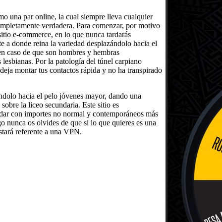
mo una par online, la cual siempre lleva cualquier
completamente verdadera. Para comenzar, por motivo
 sitio e-commerce, en lo que nunca tardarás
 a donde reina la variedad desplazándolo hacia el
a en caso de que son hombres y hembras
lesbianas. Por la patologí­a del túnel carpiano
deja montar tus contactos rápida y no ha transpirado
ándolo hacia el pelo jóvenes mayor, dando una
obre la liceo secundaria. Este sitio es
rán dar con importes no normal y contemporáneos más
go nunca os olvides de que si lo que quieres es una
stará referente a una VPN.