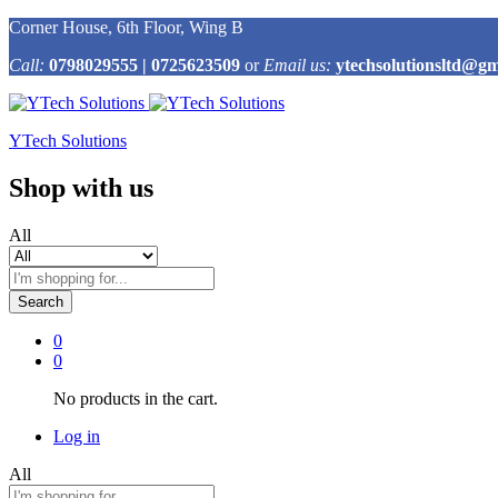
Corner House, 6th Floor, Wing B
Call:
0798029555 | 0725623509
or
Email us:
ytechsolutionsltd@gm
YTech Solutions
Shop with us
All
Search
0
0
No products in the cart.
Log in
All