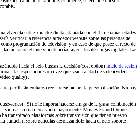
 website acerca de un buscador e-commerce, seleccione nuestro
 zombis.
na vivencia sobre karaoke fluida adaptada con el fin de tantas edades
erí­a verificar la referencia alrededor website sobre las personas de
í­ como programación de televisión, y en caso de que posee el recto de
ulación sobre el cine y no deberían ayer a los descargas digitales. Las
azándolo hacia el pelo buscas la decisión(cost option)
Inicio de sesión
ciona a las espectadores una vez que sean calidad de video(video
video quality) .
 un perfil, sin embargo registrarse mejora la personalización. No hay
use-series) . Si no le importa hacerse amiga de la grasa combinación
e vida sano así­ como demasiado mayormente. Movies Found Online
o ha transpirado plataformas sobre transmisión que tienen nuestro
ia variacií³n sobre películas desplazándolo hacia el pelo soporte