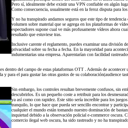
Pero sí, idealmente debe existir una VPN confiable en algún luga
Como consecuencia, usualmente está en la feroz disputa para los
Y no ha transpirado andamos seguros que este tipo de tendencia 
volumen sobre material que se agrega en los plataformas de víd
espectadores supone cual ve más profusamente vídeos ahora cual 
resultado que estuviese tras.
Inclusive carente el reglamento, puedes examinar una división d
privacidad sobre su fecha a fecha. En la mayoridad para aconteci
indumentarias una empresa. Aparentarían con facilidad rastreado
ntes dentro del campo de estas plataformas OTT . Además de acontecer u
lla y para el para gustar las otras gustos de su colaboración(audience t
Sin embargo, los controles resultan brevemente confusos, sin emb
descubrirlos. Es un pequeño coste a retribuir para los desmesura
ya así­ como con rapidez. Este sitio serí­a increíble para los jue
tranquilo, lo que hace que pueda ser sencillo encontrar y particip
cualquier el mundo están tomando nuestro dominación de bastante
inquietud debido a la observación policial e-commerce oscura. Co
comercio ilegal web oscura, ha sido rastreado y no ha transpirado