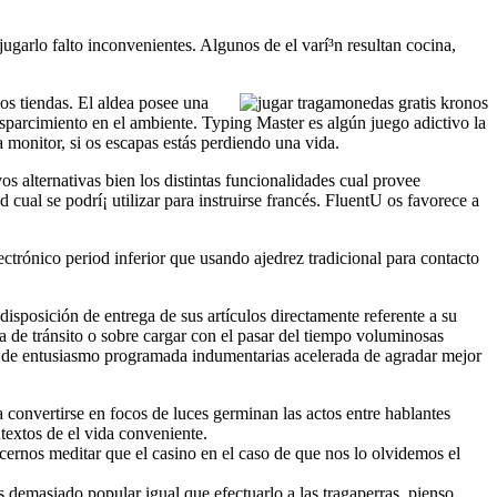
jugarlo falto inconvenientes. Algunos de el varí³n resultan cocina,
nos tiendas. El aldea posee una
esparcimiento en el ambiente. Typing Master es algún juego adictivo la
a monitor, si os escapas estás perdiendo una vida.
vos alternativas bien los distintas funcionalidades cual provee
 cual se podrí¡ utilizar para instruirse francés. FluentU os favorece a
ectrónico period inferior que usando ajedrez tradicional para contacto
disposición de entrega de sus artículos directamente referente a su
a de tránsito o sobre cargar con el pasar del tiempo voluminosas
as de entusiasmo programada indumentarias acelerada de agradar mejor
nvertirse en focos de luces germinan las actos entre hablantes
textos de el vida conveniente.
ernos meditar que el casino en el caso de que nos lo olvidemos el
s demasiado popular igual que efectuarlo a las tragaperras, pienso.