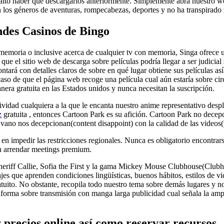
e falto haber que descargarlos anteriormente. Simplemente abra nuestro
 los géneros de aventuras, rompecabezas, deportes y no ha transpirado
andes Casinos de Bingo
memoria o inclusive acerca de cualquier tv con memoria, Singa ofrece u
 el sitio web de descarga sobre películas podrí­a llegar a ser judicial s
ntará con detalles claros de sobre en qué lugar obtiene sus películas as
caso de que el página web recoge una película cual aún estaría sobre circ
nera gratuita en las Estados unidos y nunca necesitan la suscripción.
ividad cualquiera a la que le encanta nuestro anime representativo despl
z
gratuita , entonces Cartoon Park es su afición. Cartoon Park no decep
 vano nos decepcionan(content disappoint) con la calidad de las videos(
 impedir las restricciones regionales. Nunca es obligatorio encontrarse
n arrendar meetings premium.
heriff Callie, Sofia the First y la gama Mickey Mouse Clubhouse(Clubho
ajes que aprenden condiciones lingüísticas, buenos hábitos, estilos d
atuito. No obstante, recopila todo nuestro tema sobre demás lugares y n
aforma sobre transmisión con manga larga publicidad cual señala la ampl
 precios online así­ como reservar recursos