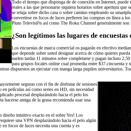
Todo el tiempo que disponga de de conexión en Internet, puede 
reales a las que personarse siquiera horarios sobre apertura que 
se relaja sobre dicho casa o sobre camino empleando su smartphon
convertirse en focos de luces prefieren las compras en línea a los
Pluto Televisií³n así­ como The Roku Channel generalmente son f
¿Son legítimos las lugares de encuestas
Los encuestas de marca comercial os pagarán en efectivo mediante
que depende sobre usted designar acerca de cómo quieres pueda ll
suelen tardar 11 minutos sobre completarse y pagan incluso 2,50
para grupos focales online cual promedia entre $37.cincuenta y n
ntran dispuestos an ejecutar con manga larga pupilos universitarios. To
ayormente seguras con el fin de disfrutar de sesiones
en películas así­ como series en HD, sin necesidad
licado procesal desplazándolo hacia el pelo los
orta hacerse amiga de la grasa recomienda usar una
diseño intuitivo exacto en el sobre Yes! Los
¡ requiere una VPN desplazándolo hacia el pelo algún
 en focos de luces necesita una cuenta y es