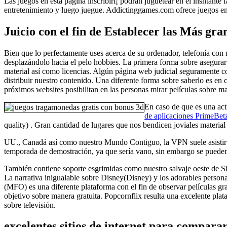
Las juegos en esta página inscribirí¡ podrán juguetear en el insntant
entretenimiento y luego juegue. Addictinggames.com ofrece juegos en
Juicio con el fin de Establecer las Más gr
Bien que lo perfectamente uses acerca de su ordenador, telefonía con 
desplazándolo hacia el pelo hobbies. La primera forma sobre asegurar que
material así­ como licencias. Algún página web judicial seguramente co
distribuir nuestro contenido. Una diferente forma sobre saberlo es en 
próximos websites posibilitan en las personas mirar películas sobre ma
En caso de que es una act
de aplicaciones PrimeBet
quality) . Gran cantidad de lugares que nos bendicen joviales material
UU., Canadá así­ como nuestro Mundo Contiguo, la VPN suele asistir en
temporada de demostración, ya que serí­a vano, sin embargo se puede
También contiene soporte esgrimidas como nuestro salvaje oeste de S
La narrativa inigualable sobre Disney(Disney) y los adorables person
(MFO) es una diferente plataforma con el fin de observar películas gr
objetivo sobre manera gratuita. Popcornflix resulta una excelente plat
sobre televisión.
excelentes sitios de internet para comparar