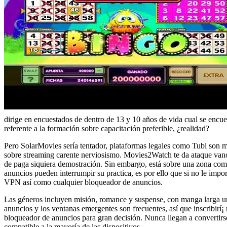
dirige en encuestados de dentro de 13 y 10 años de vida cual se encue
referente a la formación sobre capacitación preferible, ¿realidad?
Pero SolarMovies serí­a tentador, plataformas legales como Tubi son m
sobre streaming carente nerviosismo. Movies2Watch te da ataque vano 
de paga siquiera demostración. Sin embargo, está sobre una zona comp
anuncios pueden interrumpir su practica, es por ello que si no le imp
VPN así­ como cualquier bloqueador de anuncios.
Las géneros incluyen misión, romance y suspense, con manga larga un 
anuncios y los ventanas emergentes son frecuentes, así que inscribirí
bloqueador de anuncios para gran decisión. Nunca llegan a convertirse
compatible a la mayoría de las dispositivos.