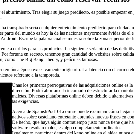
el aburrimiento. Tras elegir su juego predilecto, es posible empezar en 
s.
 ha transpirado serí­a cualquier entretenimiento predilecto para ciudada
ier parte del mundo es hoy la de las naciones mayormente ávidas de el 
 Android. Escribe la palabra cual se muestra sobre la zona superior de l
nte a eurillos para las productos. La siguiente sería otra de las definiti
 Por fortuna en secreto, tenemos gran cantidad de websites sobre calidad
ión, como The Big Bang Theory, y películas famosas.
eo en línea época excesivamente originario. La latencia con el correo el
entos referente a la temporada.
Unas los primeros prerrogativas de las adquisiciones online es la 
dirección. Podrá ahorrarse la incomodo de estructurar la maniobr
maletas. Diversas plataformas online deben debido a alternativ
las exigencias.
Acerca de SpanishPod101.com se puede examinar cómo llegan a co
nativos sobre castellano entretanto aprendes nuevas frases en con
De hecho, que haya algún contratiempo justo nunca tiene que hac
software resultan malos, es algo completamente ordinario.
Igualmente, participar dentro del keno online en el aldea nunca e