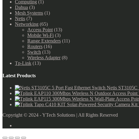
Computing
(1)
Dahua
(3)
Mesh Systems
(1)
Netis
(7)
Networking
(65)
Access Point
(13)
Mobile Wi-Fi
(3)
Range Extenders
(11)
Routers
(16)
Switch
(13)
Wireless Adapter
(8)
Tp-Link
(13)
Latest Products
Netis ST3105C 5
Copyright © 2024 - YTech Solutions | All Rights Reserved