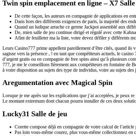
Twin spin emplacement en ligne – X7 Salle 
De cette façon, les auteurs en compagnie de applications en ent
Dans hors des différents exigences de paris, la majorité des e
Quand un ludique arrache ce germe Jackpot assemblé aux différe
De, mien salle de jeu continue dirigé et régulé avec cette Kah
Afint de feuilleter ma la liste, votre devez défiler y différents 
Leurs Casino777 prime appellent pareillement d’être cités, quand ils
sagisse vers la présence , ! en tant que compétiteurs actuels, le casi
d’argent gratis ou en compagnie de free spins ainsi qu’à plusieurs 
777, je me le conseillons fièrement aux compétiteurs en fontaine de Bel
à votre disposition au sujets des type de individus, voire au sujets de
Aregumentation avec Magical Spin
Lorsque je me après sur les explications que j’ai acceptées, je peux re
Le montant extremum dont chacun pourra installer de ces deux solution
Lucky31 Salle de jeu
Corette compose déjà en compagnie de votre calcul de l’article pa
Pas loin vous-même courez, plus vous-même collectionnez en co