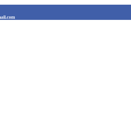
ail.com