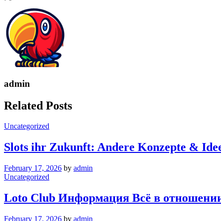
admin
Related Posts
Uncategorized
Slots ihr Zukunft: Andere Konzepte & Ide
February 17, 2026
by
admin
Uncategorized
Loto Club Информация Всё в отношени
February 17, 2026
by
admin