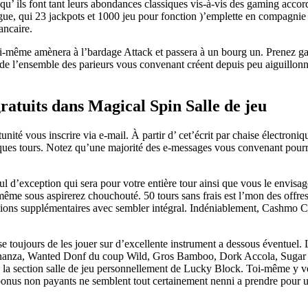
 qu’ ils font tant leurs abondances classiques vis-à-vis des gaming acc
ogue, qui 23 jackpots et 1000 jeu pour fonction )’emplette en compagnie
ancaire.
ême amènera à l’bardage Attack et passera à un bourg un. Prenez garde
e l’ensemble des parieurs vous convenant créent depuis peu aiguillonné
gratuits dans Magical Spin Salle de jeu
nité vous inscrire via e-mail. À partir d’ cet’écrit par chaise électroni
lques tours. Notez qu’une majorité des e-messages vous convenant pourr
d’exception qui sera pour votre entière tour ainsi que vous le envisa
ême sous aspirerez chouchouté. 50 tours sans frais est l’mon des offres 
ptions supplémentaires avec sembler intégral. Indéniablement, Cashmo 
 toujours de les jouer sur d’excellente instrument a dessous éventuel. L
 Bonanza, Wanted Donf du coup Wild, Gros Bamboo, Dork Accola, Sugar T
 à la section salle de jeu personnellement de Lucky Block. Toi-même y v
onus non payants ne semblent tout certainement nenni a prendre pour u