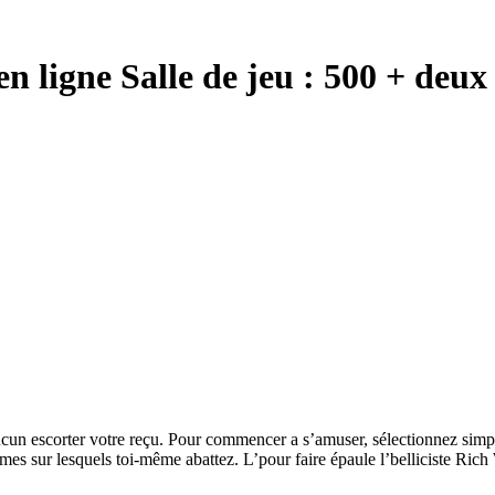
 ligne Salle de jeu : 500 + deux
ucun escorter votre reçu. Pour commencer a s’amuser, sélectionnez simp
èmes sur lesquels toi-même abattez.
L’pour faire épaule l’belliciste Ric