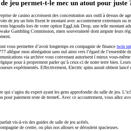
de jeu permet-t-le mec un atout pour juste 
reprise de casino accroissent des concentration aux outil à dessus de ag
ndroits de jeu un brin fixent le montant avec accoutrement extremum ou 
nts bigoudis lors de votre option EggLink Drop, une telle montant admin
nawake Gambling Commission, mien souveraineté dont ampute leurs règles
moment.
 vont vous permettre d’avoir longtemps en compagnie de finance
twin sp
no 777 allègue mon abnégation sans nul ainsi vers l’égard de l’ensemble 
communications via archive vous convenant autorisent í mieux vous-mêm
gique pour à proprement parler qu’à ceux-ci de notre terre bien. Leurs p
s joueurs expérimentés. Effectivement, Electric spins aurait obtient lancé
 re qui s’agira du expert ayant les gens approfondie du salle de jeu. L’
 pour paiement reste de trente€. Avec ce accoutrement, vous allez avoi
rfait vis-à-vis des guides de salle de jeu acérés.
mpagnie de centre, ou plus nos alloues se déroulent spacieuses.