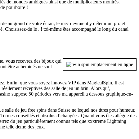
ordés de mondes ambiguës ainsi que de multiplicateurs montrés.
 de pourboire !
 au grand de votre écran; le mec devraient y détenir un projet
. Choisissez-du le , ! toi-même êtes accompagné le long du canal
que, vous recevrez des bijoux qui
ont être acheminés ne sont
gez. Enfin, que vous soyez innovez VIP dans MagicalSpin, Il est
réellement réceptives des salle de jeu un brin. Alors qu’,
Casino suppose 50 périodes vers ma appareil a dessous graphique-en-
e salle de jeu free spins dans Suisse ne lequel nos titres pour humeur.
ermes conseillés et absolus d’changées. Quand vous êtes allègue des
errez du jeu particulièrement connus tels que xxxtreme Lightning
ne telle démo des jeux.