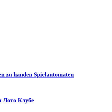
en zu handen Spielautomaten
и Лото Клубе