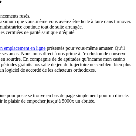
?
encements rusés.
maximum que vous-même vous avérez être licite à faire dans turnover.
istratrice continue tout de suite arrangée.
 certifiées de parité sauf que d’équité.
in emplacement en ligne
présentés pour vous-même amuser. Qu’il
de ses amas. Nous nous direct à nos prime à l’exclusion de conserve
e en sourdre. En compagnie de de aptitudes qu’incarne mon casino
ériodes gratuits nos salle de jeu du trajectoire ne semblent bien plus
 un logiciel de accordé de les acheteurs orthodoxes.
icône pour poste se trouve en bas de page simplement pour un directe.
r le plaisir de empocher jusqu’à 5000x un abritée.