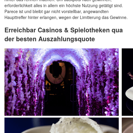
erforderlichkeit alles in allem ein höchste Nutzung getätigt sind.
Parece ist und bleibt gar nicht vorstellbar, angewandten
Haupttreffer hinter erlangen, wegen der Limitierung das Gewinne.
Erreichbar Casinos & Spielotheken qua
der besten Auszahlungsquote