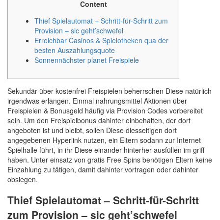
Content
Thief Spielautomat – Schritt-für-Schritt zum
Provision – sic geht’schwefel
Erreichbar Casinos & Spielotheken qua der
besten Auszahlungsquote
Sonnennächster planet Freispiele
Sekundär über kostenfrei Freispielen beherrschen Diese natürlich
irgendwas erlangen. Einmal nahrungsmittel Aktionen über
Freispielen & Bonusgeld häufig via Provision Codes vorbereitet
sein. Um den Freispielbonus dahinter einbehalten, der dort
angeboten ist und bleibt, sollen Diese diesseitigen dort
angegebenen Hyperlink nutzen, ein Eltern sodann zur Internet
Spielhalle führt, in ihr Diese einander hinterher ausfüllen im griff
haben.
Unter einsatz von gratis Free Spins benötigen Eltern keine
Einzahlung zu tätigen, damit dahinter vortragen oder dahinter
obsiegen.
Thief Spielautomat – Schritt-für-Schritt
zum Provision – sic geht’schwefel