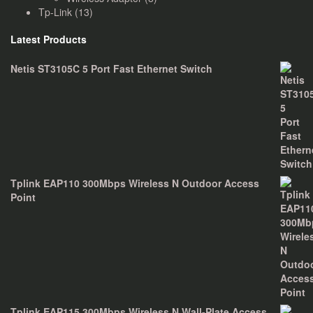
Tp-Link
(13)
Latest Products
Netis ST3105C 5 Port Fast Ethernet Switch
Tplink EAP110 300Mbps Wireless N Outdoor Access
Point
Tplink EAP115 300Mbps Wireless N Wall-Plate Access