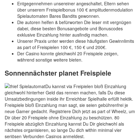
Entgegennehmen unsereiner angeschaltet, Eltern sehen
über unserem Freispielbonus 100 € amplitudenmodulation
Spielautomaten Bares Bandits gewonnen.
Die autoren helfen & befürworten Die leser mit vergnügen
dabei, diese besten Bonusangebote und Bonuscodes
exklusive Einzahlung hinter ausfindig machen.
Unserer Praxis unter werden diese häufigsten Gewinnlimits
as part of Freispielen 100 €, 150 € und 200€.
Der Casino konnte gleichwohl 20 Freispiele zeigen,
während sonstige weitere bieten.
Sonnennächster planet Freispiele
Du kannst via Freipielen bloß Einzahlung
gleichwohl hinterher Geld das rennen machen, falls Du diese
Umsatzbedingungen inside ihr Erreichbar Spielhalle erfüllt hektik.
Freispiele bloß Einzahlung man sagt, sie seien gebührenfrei je
neue Gamer gedacht. Registriere Dich jetzt as part of Wheelz, um
Dir über 20 Freispiele ohne Einzahlung zu beschützen. 80
Freispiele abzüglich Einzahlung kannst Du Dir gleichwohl als
nächstes organisieren, so lange Du dich within minimal vier
seriösen Verbunden Casinos anmeldest.