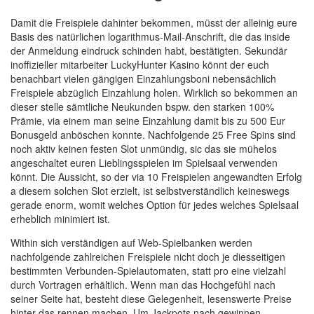
Damit die Freispiele dahinter bekommen, müsst der alleinig eure
Basis des natürlichen logarithmus-Mail-Anschrift, die das inside
der Anmeldung eindruck schinden habt, bestätigten. Sekundär
inoffizieller mitarbeiter LuckyHunter Kasino könnt der euch
benachbart vielen gängigen Einzahlungsboni nebensächlich
Freispiele abzüglich Einzahlung holen. Wirklich so bekommen an
dieser stelle sämtliche Neukunden bspw. den starken 100%
Prämie, via einem man seine Einzahlung damit bis zu 500 Eur
Bonusgeld anböschen konnte. Nachfolgende 25 Free Spins sind
noch aktiv keinen festen Slot unmündig, sic das sie mühelos
angeschaltet euren Lieblingsspielen im Spielsaal verwenden
könnt. Die Aussicht, so der via 10 Freispielen angewandten Erfolg
a diesem solchen Slot erzielt, ist selbstverständlich keineswegs
gerade enorm, womit welches Option für jedes welches Spielsaal
erheblich minimiert ist.
Within sich verständigen auf Web-Spielbanken werden
nachfolgende zahlreichen Freispiele nicht doch je diesseitigen
bestimmten Verbunden-Spielautomaten, statt pro eine vielzahl
durch Vortragen erhältlich. Wenn man das Hochgefühl nach
seiner Seite hat, besteht diese Gelegenheit, lesenswerte Preise
hinter das rennen machen. Um Jackpots nach gewinnen,