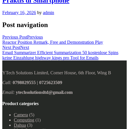
Praktis di Smartphone
February 16, 2026
by
admin
Post navigation
Previous Post
Previous
Reactor Position Remark, Free and Demonstration Play
Next Post
Next
Email Summarizer Efficient Summarization 50 kostenlose Spins
keine Einzahlung highway kings pro Tool for Emails
YTech Solutions Limited, Corner House, 6th Floor, Wing B
Call:
0798029555 | 0725623509
Email:
ytechsolutionsltd@gmail.com
Product categories
Camera
(5)
Computing
(1)
Dahua
(3)