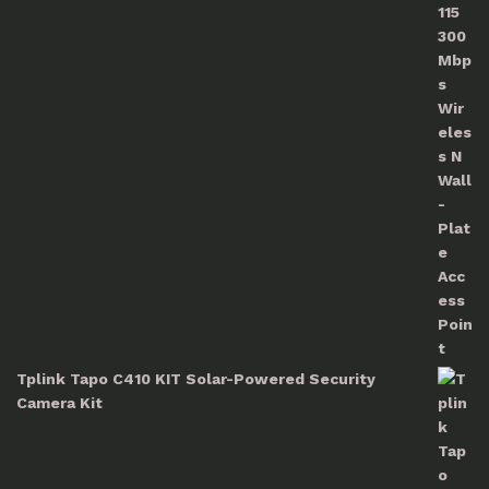
Tplink Tapo C410 KIT Solar-Powered Security
Camera Kit