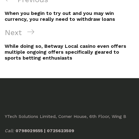
navigation
Post
When you begin to try out and you may win
currency, you really need to withdraw loans
Next
Next
Post
While doing so, Betway Local casino even offers
multiple ongoing offers specifically geared to
sports betting enthusiasts
YTech Solutions Limited, Corner House, 6th Floor, Wing B
Call:
0798029555 | 0725623509