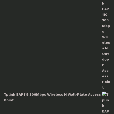
Tplink EAP115 300Mbps Wireless N Wall-Plate Access
Point