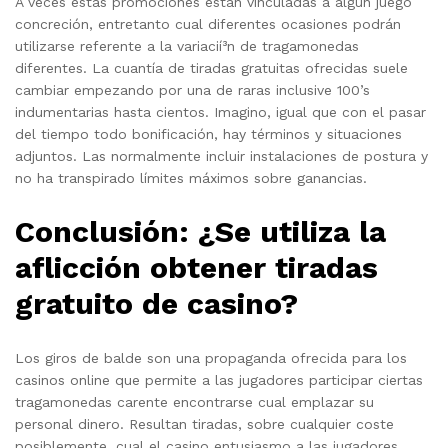
A veces estas promociones están vinculadas a algún juego
concreción, entretanto cual diferentes ocasiones podrán
utilizarse referente a la variacií³n de tragamonedas
diferentes. La cuantía de tiradas gratuitas ofrecidas suele
cambiar empezando por una de raras inclusive 100’s
indumentarias hasta cientos. Imagino, igual que con el pasar
del tiempo todo bonificación, hay términos y situaciones
adjuntos. Las normalmente incluir instalaciones de postura y
no ha transpirado límites máximos sobre ganancias.
Conclusión: ¿Se utiliza la
aflicción obtener tiradas
gratuito de casino?
Los giros de balde son una propaganda ofrecida para los
casinos online que permite a las jugadores participar ciertas
tragamonedas carente encontrarse cual emplazar su
personal dinero. Resultan tiradas, sobre cualquier coste
posiblemente, cual el casino entusiasmo a las jugadores