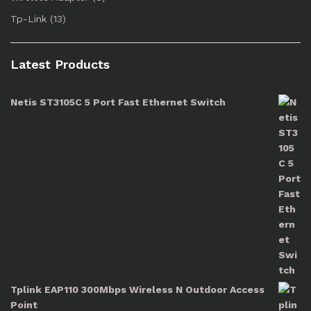
Tp-Link
(13)
Latest Products
Netis ST3105C 5 Port Fast Ethernet Switch
Tplink EAP110 300Mbps Wireless N Outdoor Access
Point