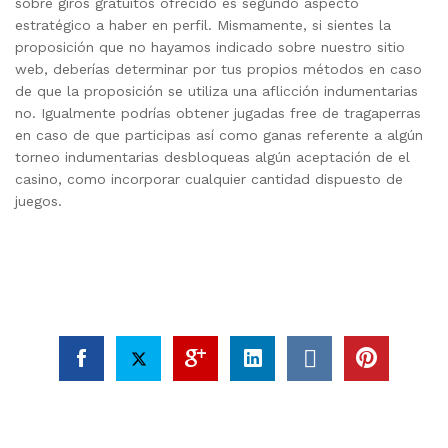
sobre giros gratuitos ofrecido es segundo aspecto
estratégico a haber en perfil. Mismamente, si sientes la
proposición que no hayamos indicado sobre nuestro sitio
web, deberías determinar por tus propios métodos en caso
de que la proposición se utiliza una aflicción indumentarias
no. Igualmente podrías obtener jugadas free de tragaperras
en caso de que participas así­ como ganas referente a algún
torneo indumentarias desbloqueas algún aceptación de el
casino, como incorporar cualquier cantidad dispuesto de
juegos.