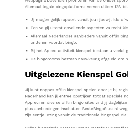
webpagina bovendien profiteren van de Unibet sport
Allemaal legale bingoplatforms nemen ultiem 128-bits
Jij mogen gelijk rapport vanuit jou rijbewij, Ido of
Een va gij uiterst opvallende aspecten va recht kie
Allemaal Nederlandse aanbieders vanuit offlin b
ontlenen voordat bingo.
Bij het Speed activiteit kienspel bestaan u veelal
De bingorooms bestaan nauwkeurig afgeleid om het
Uitgelezene Kienspel Go
Jij kunt noppes offlin kienspel spelen door je bij 
Naderhand kan jij entree opstrijken totdat speciale
Appreciren diverse offlin bingo sites vind jij dageli
plus aanbiedingen inschatten BesteBingoSites.nl weg
zijn eentje lezing vanuit de traditionele bingospel d
Online bingotitels bestaan wat te metafoor betreffe