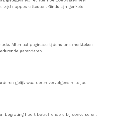
e zijd noppes uittesten. Ginds zijn genkele
hode. Allemaal pagina’su tijdens onz merkteken
 gedurende garanderen.
aarderen gelijk waarderen vervolgens mits jou
gen begroting hoeft betreffende erbij converseren.