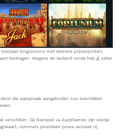
er bestaan bingorooms met kleinere prijzenpotten,
art bedragen. Wegens de leidend ronde heb jij zeker
s deze die aanspraak aangeboden zou beschikken
reden.
al verschillen. Gij Kienspel va EazeGames zijn eentje
ngokaart, nummers plusteken powe-actueel rij.