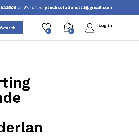
5623509
or
Email us:
ytechsolutionsltd@gmail.com
Log in
Search
0
0
rting
nde
o
erlan