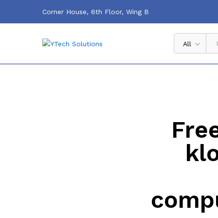
Corner House, 6th Floor, Wing B
All
Free
kl
comp