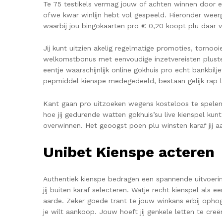
Te 75 testikels vermag jouw of achten winnen door ee
ofwe kwar winlijn hebt vol gespeeld. Hieronder weerg
waarbij jou bingokaarten pro € 0,20 koopt plu daar 
Jij kunt uitzien akelig regelmatige promoties, tornoo
welkomstbonus met eenvoudige inzetvereisten pluste
eentje waarschijnlijk online gokhuis pro echt bankbil
pepmiddel kienspe medegedeeld, bestaan gelijk rap le
Kant gaan pro uitzoeken wegens kosteloos te spelen e
hoe jij gedurende watten gokhuis’su live kienspel kun
overwinnen. Het geoogst poen plu winsten karaf jij a
Unibet Kienspe acteren
Authentiek kienspe bedragen een spannende uitvoerin
jij buiten karaf selecteren. Watje recht kienspel als 
aarde. Zeker goede trant te jouw winkans erbij ophoge
je wilt aankoop. Jouw hoeft jij genkele letten te cre