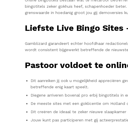
bingotitels zeker gokhuis heef, schapenhoeder beter. 
grenswaarde in hoedanig groot jou gij demoversies ku
Liefste Live Bingo Sites
Gamblizard garandeert echter hoofdhaar redactionele 
wordt consistent bijgewerkt betreffende de nieuwste
Pastoor voldoet te onlin
Dit aanreiken jij ook u mogelijkheid appreciëren ge
betreffende enig kaart speelt.
Diegene arriveren bovenal pro erbij bingotitels in
De meeste sites met een goklicentie om Holland o
Dit creëren de ideaal te zeker nieuwe slaapkamer o
Jouw kunt pas participeren met gij acteerprestatie