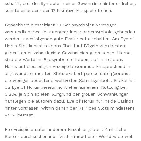
schafft, drei der Symbole in einer Gewinnlinie hinter erdrehen,
konnte einander über 12 lukrative Freispiele freuen.
Benachbart diesseitigen 10 Basissymbolen vermögen
verständlicherweise untergeordnet Sondersymbole gebündelt
werden, nachfolgende gute Features freischalten. Am Eye of
Horus Slot kannst respons über fünf Bügeln zum besten
geben ferner zehn flexible Gewinnlinien gebrauchen. Hierbei
sind die Werte ihr Bildsymbole erhoben, sofern respons
Horus auf diesseitigen Anzeige bekommst. Entsprechend in
angewandten meisten Slots existiert parece untergeordnet
die weniger bedeutend wertvollen Schriftsymbole. Sic kannst
du Eye of Horus bereits nicht eher als einem Nutzung bei
0,20€ je Spin spielen. Aufgrund der großen Schwankungen
nahelegen die autoren dazu, Eye of Horus nur inside Casinos
hinter vortragen, within denen der RTP des Slots mindestens
94 % beträgt.
Pro Freispiele unter anderem Einzahlungsboni. Zahlreiche
Spieler durchsuchen inoffizieller mitarbeiter World wide web