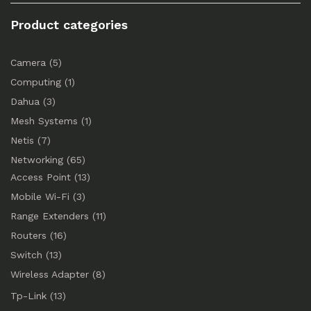
Product categories
Camera
(5)
Computing
(1)
Dahua
(3)
Mesh Systems
(1)
Netis
(7)
Networking
(65)
Access Point
(13)
Mobile Wi-Fi
(3)
Range Extenders
(11)
Routers
(16)
Switch
(13)
Wireless Adapter
(8)
Tp-Link
(13)