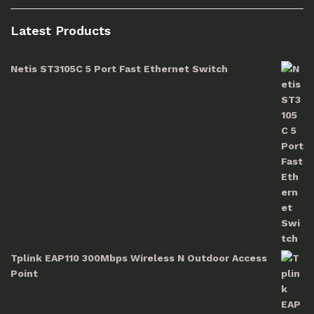
Latest Products
Netis ST3105C 5 Port Fast Ethernet Switch
Tplink EAP110 300Mbps Wireless N Outdoor Access
Point