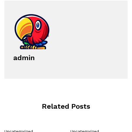
admin
Related Posts
Uncategorized
Uncategorized