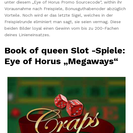
unter diesem „Eye of Horus Promo Sourcecode“, within ihr
Vorausnahme nach Freispiele, Bonusguthabenoder abzüglich
Vorteile. Noch wird er das letzte Sigel, welches in der
Freispielrunde eliminiert man sagt, sie seien vermag. Diese
beiden Bilder loyal einen Gewinn vom bis zu 200-Fachen
deines Linieneinsatzes.
Book of queen Slot -Spiele:
Eye of Horus „Megaways“