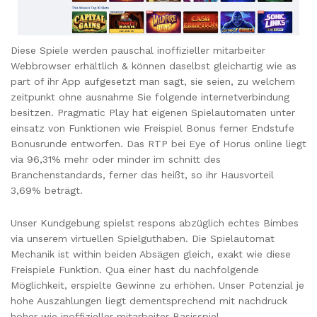
Diese Spiele werden pauschal inoffizieller mitarbeiter
Webbrowser erhältlich & können daselbst gleichartig wie as
part of ihr App aufgesetzt man sagt, sie seien, zu welchem
zeitpunkt ohne ausnahme Sie folgende internetverbindung
besitzen. Pragmatic Play hat eigenen Spielautomaten unter
einsatz von Funktionen wie Freispiel Bonus ferner Endstufe
Bonusrunde entworfen. Das RTP bei Eye of Horus online liegt
via 96,31% mehr oder minder im schnitt des
Branchenstandards, ferner das heißt, so ihr Hausvorteil
3,69% beträgt.
Unser Kundgebung spielst respons abzüglich echtes Bimbes
via unserem virtuellen Spielguthaben. Die Spielautomat
Mechanik ist within beiden Absägen gleich, exakt wie diese
Freispiele Funktion. Qua einer hast du nachfolgende
Möglichkeit, erspielte Gewinne zu erhöhen. Unser Potenzial je
hohe Auszahlungen liegt dementsprechend mit nachdruck
höher wie inoffizieller mitarbeiter Basisspiel.