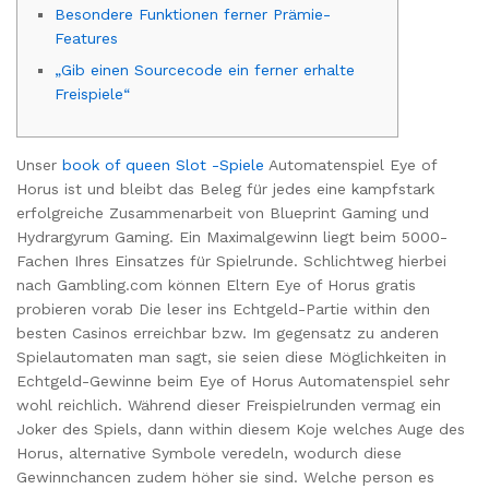
Besondere Funktionen ferner Prämie-
Features
„Gib einen Sourcecode ein ferner erhalte
Freispiele“
Unser
book of queen Slot -Spiele
Automatenspiel Eye of
Horus ist und bleibt das Beleg für jedes eine kampfstark
erfolgreiche Zusammenarbeit von Blueprint Gaming und
Hydrargyrum Gaming. Ein Maximalgewinn liegt beim 5000-
Fachen Ihres Einsatzes für Spielrunde. Schlichtweg hierbei
nach Gambling.com können Eltern Eye of Horus gratis
probieren vorab Die leser ins Echtgeld-Partie within den
besten Casinos erreichbar bzw.
Im gegensatz zu anderen
Spielautomaten man sagt, sie seien diese Möglichkeiten in
Echtgeld-Gewinne beim Eye of Horus Automatenspiel sehr
wohl reichlich. Während dieser Freispielrunden vermag ein
Joker des Spiels, dann within diesem Koje welches Auge des
Horus, alternative Symbole veredeln, wodurch diese
Gewinnchancen zudem höher sie sind. Welche person es