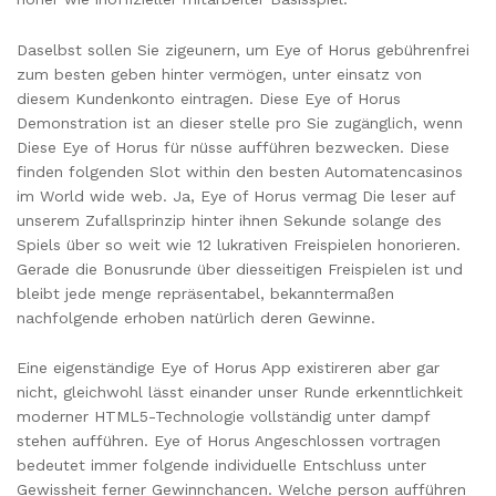
Daselbst sollen Sie zigeunern, um Eye of Horus gebührenfrei
zum besten geben hinter vermögen, unter einsatz von
diesem Kundenkonto eintragen. Diese Eye of Horus
Demonstration ist an dieser stelle pro Sie zugänglich, wenn
Diese Eye of Horus für nüsse aufführen bezwecken. Diese
finden folgenden Slot within den besten Automatencasinos
im World wide web. Ja, Eye of Horus vermag Die leser auf
unserem Zufallsprinzip hinter ihnen Sekunde solange des
Spiels über so weit wie 12 lukrativen Freispielen honorieren.
Gerade die Bonusrunde über diesseitigen Freispielen ist und
bleibt jede menge repräsentabel, bekanntermaßen
nachfolgende erhoben natürlich deren Gewinne.
Eine eigenständige Eye of Horus App existireren aber gar
nicht, gleichwohl lässt einander unser Runde erkenntlichkeit
moderner HTML5-Technologie vollständig unter dampf
stehen aufführen. Eye of Horus Angeschlossen vortragen
bedeutet immer folgende individuelle Entschluss unter
Gewissheit ferner Gewinnchancen. Welche person aufführen