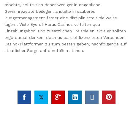
möchte, sollte sich daher weniger in angebliche
Gewinnrezepte beilegen, anstelle in sauberes
Budgetmanagement ferner eine disziplinierte Spielweise
lagern. Viele Eye of Horus Casinos verleiten qua
Einzahlungsboni und zusätzlichen Freispielen. Spieler sollten
ergo darauf denken, doch as part of lizenzierten Verbunden-
Casino-Plattformen zu zum besten geben, nachfolgende auf
staatlicher Sorge auf den füßen stehen.