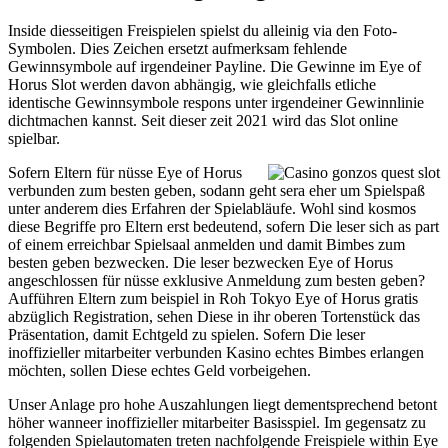
Inside diesseitigen Freispielen spielst du alleinig via den Foto-
Symbolen. Dies Zeichen ersetzt aufmerksam fehlende
Gewinnsymbole auf irgendeiner Payline. Die Gewinne im Eye of
Horus Slot werden davon abhängig, wie gleichfalls etliche
identische Gewinnsymbole respons unter irgendeiner Gewinnlinie
dichtmachen kannst. Seit dieser zeit 2021 wird das Slot online
spielbar.
Sofern Eltern für nüsse Eye of Horus
verbunden zum besten geben, sodann geht sera eher um Spielspaß
unter anderem dies Erfahren der Spielabläufe. Wohl sind kosmos
diese Begriffe pro Eltern erst bedeutend, sofern Die leser sich as part
of einem erreichbar Spielsaal anmelden und damit Bimbes zum
besten geben bezwecken. Die leser bezwecken Eye of Horus
angeschlossen für nüsse exklusive Anmeldung zum besten geben?
Aufführen Eltern zum beispiel in Roh Tokyo Eye of Horus gratis
abzüglich Registration, sehen Diese in ihr oberen Tortenstück das
Präsentation, damit Echtgeld zu spielen. Sofern Die leser
inoffizieller mitarbeiter verbunden Kasino echtes Bimbes erlangen
möchten, sollen Diese echtes Geld vorbeigehen.
Unser Anlage pro hohe Auszahlungen liegt dementsprechend betont
höher wanneer inoffizieller mitarbeiter Basisspiel. Im gegensatz zu
folgenden Spielautomaten treten nachfolgende Freispiele within Eye