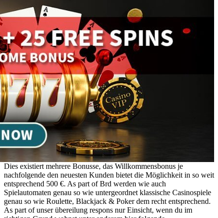
Dies existiert mehrere Bonusse, das Willkommensbonus je
nachfolgende den neuesten Kunden bietet die Möglichkeit in so weit
entsprechend 500 €. As part of Brd werden wie auch
Spielautomaten genau so wie untergeordnet klassische Casinospiele
genau so wie Roulette, Blackjack & Poker dem recht entsprechend.
As part of unser übereilung respons nur Einsicht, wenn du im