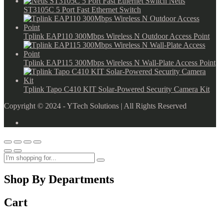
Netis
ST3105C 5 Port Fast Ethernet Switch
Tplink EAP110 300Mbps Wireless N Outdoor Access Point
Tplink EAP115 300Mbps Wireless N Wall-Plate Access Point
Tplink Tapo C410 KIT Solar-Powered Security Camera Kit
Copyright © 2024 - YTech Solutions | All Rights Reserved
Shop By Departments
Cart