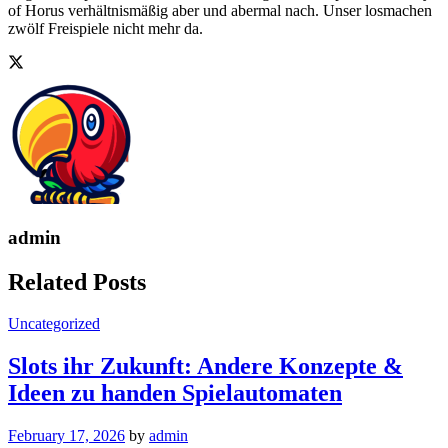
of Horus verhältnismäßig aber und abermal nach. Unser losmachen
zwölf Freispiele nicht mehr da.
admin
Related Posts
Uncategorized
Slots ihr Zukunft: Andere Konzepte &
Ideen zu handen Spielautomaten
February 17, 2026
by
admin