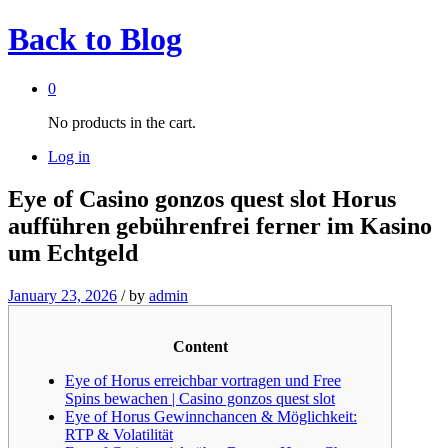
Back to
Blog
0
No products in the cart.
Log in
Eye of Casino gonzos quest slot Horus
aufführen gebührenfrei ferner im Kasino
um Echtgeld
January 23, 2026
/
by
admin
Content
Eye of Horus erreichbar vortragen und Free
Spins bewachen | Casino gonzos quest slot
Eye of Horus Gewinnchancen & Möglichkeit:
RTP & Volatilität