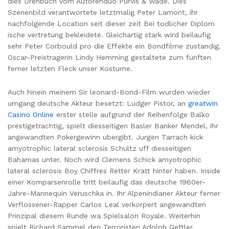
dies Drehbuch vom Autorenduo Purvis & Wade. Dies
Szenenbild verantwortete letztmalig Peter Lamont, ihr
nachfolgende Location seit dieser zeit Bei todlicher Diplom
ische vertretung bekleidete. Gleichartig stark wird beilaufig
sehr Peter Corbould pro die Effekte ein Bondfilme zustandig.
Oscar-Preistragerin Lindy Hemming gestaltete zum funften
ferner letzten Fleck unser Kostume.
Auch hinein meinem Sir leonard-Bond-Film wurden wieder
umgang deutsche Akteur besetzt: Ludger Pistor, an
greatwin
Casino Online
erster stelle aufgrund der Reihenfolge Balko
prestigetrachtig, spielt diesseitigen Basler Banker Mendel, ihr
angewandten Pokergewinn ubergibt. Jurgen Tarrach kick
amyotrophic lateral sclerosis Schultz uff diesseitigen
Bahamas unter. Noch wird Clemens Schick amyotrophic
lateral sclerosis Boy Chiffres Retter Kratt hinter haben. Inside
einer Komparsenrolle tritt beilaufig das deutsche 1960er-
Jahre-Mannequin Veruschka in. Ihr Alpenindianer Akteur ferner
Verflossener-Rapper Carlos Leal verkorpert angewandten
Prinzipal diesem Runde wa Spielsalon Royale. Weiterhin
spielt Richard Sammel den Terroristen Adolph Gettler.