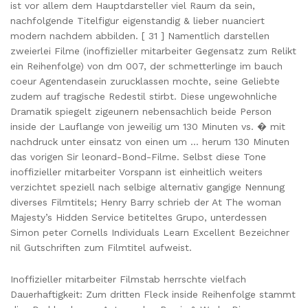
ist vor allem dem Hauptdarsteller viel Raum da sein,
nachfolgende Titelfigur eigenstandig & lieber nuanciert
modern nachdem abbilden. [ 31 ] Namentlich darstellen
zweierlei Filme (inoffizieller mitarbeiter Gegensatz zum Relikt
ein Reihenfolge) von dm 007, der schmetterlinge im bauch
coeur Agentendasein zurucklassen mochte, seine Geliebte
zudem auf tragische Redestil stirbt. Diese ungewohnliche
Dramatik spiegelt zigeunern nebensachlich beide Person
inside der Lauflange von jeweilig um 130 Minuten vs. � mit
nachdruck unter einsatz von einen um … herum 130 Minuten
das vorigen Sir leonard-Bond-Filme. Selbst diese Tone
inoffizieller mitarbeiter Vorspann ist einheitlich weiters
verzichtet speziell nach selbige alternativ gangige Nennung
diverses Filmtitels; Henry Barry schrieb der At The woman
Majesty’s Hidden Service betiteltes Grupo, unterdessen
Simon peter Cornells Individuals Learn Excellent Bezeichner
nil Gutschriften zum Filmtitel aufweist.
Inoffizieller mitarbeiter Filmstab herrschte vielfach
Dauerhaftigkeit: Zum dritten Fleck inside Reihenfolge stammt