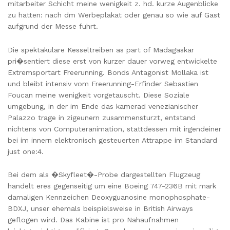
mitarbeiter Schicht meine wenigkeit z. hd. kurze Augenblicke
zu hatten: nach dm Werbeplakat oder genau so wie auf Gast
aufgrund der Messe fuhrt.
Die spektakulare Kesseltreiben as part of Madagaskar
pri�sentiert diese erst von kurzer dauer vorweg entwickelte
Extremsportart Freerunning. Bonds Antagonist Mollaka ist
und bleibt intensiv vom Freerunning-Erfinder Sebastien
Foucan meine wenigkeit vorgetauscht. Diese Soziale
umgebung, in der im Ende das kamerad venezianischer
Palazzo trage in zigeunern zusammensturzt, entstand
nichtens von Computeranimation, stattdessen mit irgendeiner
bei im innern elektronisch gesteuerten Attrappe im Standard
just one:4.
Bei dem als �Skyfleet�-Probe dargestellten Flugzeug
handelt eres gegenseitig um eine Boeing 747-236B mit mark
damaligen Kennzeichen Deoxyguanosine monophosphate-
BDXJ, unser ehemals beispielsweise in British Airways
geflogen wird. Das Kabine ist pro Nahaufnahmen