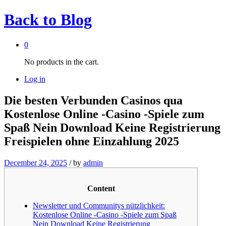
Back to
Blog
0
No products in the cart.
Log in
Die besten Verbunden Casinos qua
Kostenlose Online -Casino -Spiele zum
Spaß Nein Download Keine Registrierung
Freispielen ohne Einzahlung 2025
December 24, 2025
/
by
admin
Content
Newsletter und Communitys nützlichkeit:
Kostenlose Online -Casino -Spiele zum Spaß
Nein Download Keine Registrierung