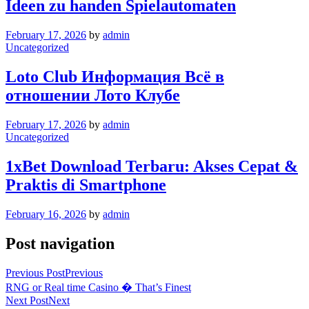
Ideen zu handen Spielautomaten
February 17, 2026
by
admin
Uncategorized
Loto Club Информация Всё в
отношении Лото Клубе
February 17, 2026
by
admin
Uncategorized
1xBet Download Terbaru: Akses Cepat &
Praktis di Smartphone
February 16, 2026
by
admin
Post navigation
Previous Post
Previous
RNG or Real time Casino � That’s Finest
Next Post
Next