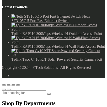
Latest Products
Netis
ST3105C 5 Port Fast Ethernet Switch
Tplink EAP110 300Mbps Wireless N Outdoor Access Point
Tplink EAP115 300Mbps Wireless N Wall-Plate Access Point
Tplink Tapo C410 KIT Solar-Powered Security Camera Kit
Copyright © 2024 - YTech Solutions | All Rights Reserved
Shop By Departments