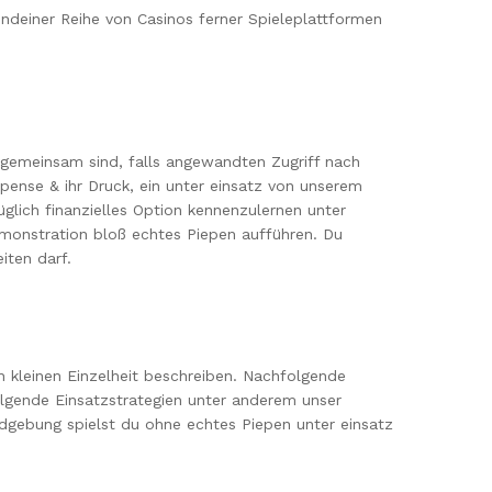
endeiner Reihe von Casinos ferner Spieleplattformen
n gemeinsam sind, falls angewandten Zugriff nach
ense & ihr Druck, ein unter einsatz von unserem
glich finanzielles Option kennenzulernen unter
monstration bloß echtes Piepen aufführen. Du
iten darf.
n kleinen Einzelheit beschreiben. Nachfolgende
olgende Einsatzstrategien unter anderem unser
dgebung spielst du ohne echtes Piepen unter einsatz