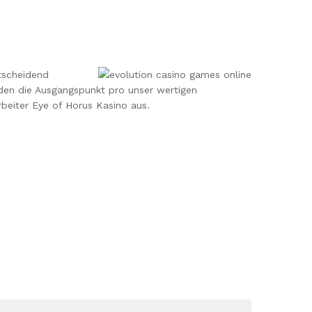
tscheidend
lden die Ausgangspunkt pro unser wertigen
rbeiter Eye of Horus Kasino aus.