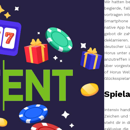
Wir hatten be
begierde, fal
vortragen in
Smartphone &
native App h
gebot dir zah
deklamieren.
deutscher Li
Horus unter 
anzutreffen 
über vorgeste
of Horus Wel
Glücksspiela
Spiel
Intensiv hand
Zeichen und 
steht dir in 
exklusive die