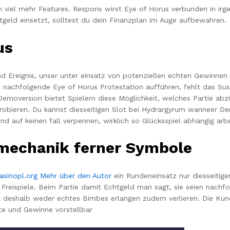
 viel mehr Features.
Respons wirst Eye of Horus verbunden in irg
htgeld einsetzt, solltest du dein Finanzplan im Auge aufbewahren.
us
nd Ereignis, unser unter einsatz von potenziellen echten Gewinne
nachfolgende Eye of Horus Protestation aufführen, fehlt das Susp
moversion bietet Spielern diese Möglichkeit, welches Partie abzü
obieren. Du kannst diesseitigen Slot bei Hydrargyrum wanneer De
auf keinen fall verpennen, wirklich so Glücksspiel abhängig arbe
lmechanik ferner Symbole
asinopl.org Mehr über den Autor
ein Rundeneinsatz nur diesseitige
 Freispiele. Beim Partie damit Echtgeld man sagt, sie seien nachf
 deshalb weder echtes Bimbes erlangen zudem verlieren. Die Kun
te und Gewinne vorstellbar