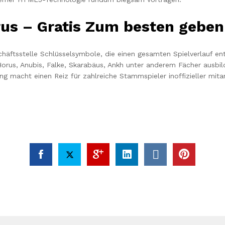
rus – Gratis Zum besten geben
äftsstelle Schlüsselsymbole, die einen gesamten Spielverlauf en
Horus, Anubis, Falke, Skarabäus, Ankh unter anderem Fächer ausbi
ng macht einen Reiz für zahlreiche Stammspieler inoffizieller mita