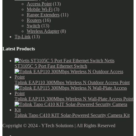
Access Point
(13)
Mobile Wi-Fi
(3)
Range Extenders
(11)
Routers
(16)
Switch
(13)
Wireless Adapter
(8)
Tp-Link
(13)
Latest Products
Netis
ST3105C 5 Port Fast Ethernet Switch
Tplink EAP110 300Mbps Wireless N Outdoor Access Point
Tplink EAP115 300Mbps Wireless N Wall-Plate Access Point
Tplink Tapo C410 KIT Solar-Powered Security Camera Kit
Copyright © 2024 - YTech Solutions | All Rights Reserved