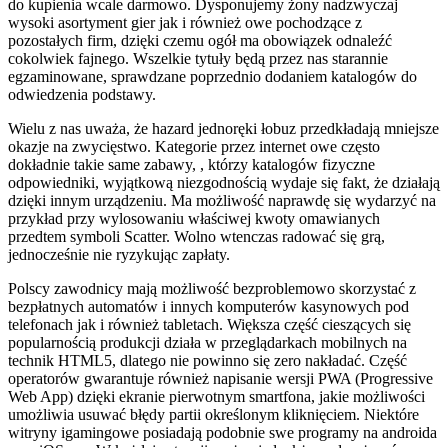
do kupienia wcale darmowo. Dysponujemy żony nadzwyczaj
wysoki asortyment gier jak i również owe pochodzące z
pozostałych firm, dzięki czemu ogół ma obowiązek odnaleźć
cokolwiek fajnego. Wszelkie tytuły będą przez nas starannie
egzaminowane, sprawdzane poprzednio dodaniem katalogów do
odwiedzenia podstawy.
Wielu z nas uważa, że hazard jednoręki łobuz przedkładają mniejsze
okazje na zwycięstwo. Kategorie przez internet owe często
dokładnie takie same zabawy, , którzy katalogów fizyczne
odpowiedniki, wyjątkową niezgodnością wydaje się fakt, że działają
dzięki innym urządzeniu. Ma możliwość naprawdę się wydarzyć na
przykład przy wylosowaniu właściwej kwoty omawianych
przedtem symboli Scatter. Wolno wtenczas radować się grą,
jednocześnie nie ryzykując zapłaty.
Polscy zawodnicy mają możliwość bezproblemowo skorzystać z
bezpłatnych automatów i innych komputerów kasynowych pod
telefonach jak i również tabletach. Większa część cieszących się
popularnością produkcji działa w przeglądarkach mobilnych na
technik HTML5, dlatego nie powinno się zero nakładać. Część
operatorów gwarantuje również napisanie wersji PWA (Progressive
Web App) dzięki ekranie pierwotnym smartfona, jakie możliwości
umożliwia usuwać błędy partii określonym kliknięciem. Niektóre
witryny igamingowe posiadają podobnie swe programy na androida