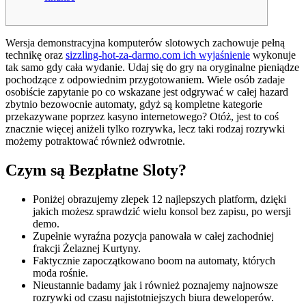
Wersja demonstracyjna komputerów slotowych zachowuje pełną
technikę oraz
sizzling-hot-za-darmo.com ich wyjaśnienie
wykonuje
tak samo gdy cała wydanie. Udaj się do gry na oryginalne pieniądze
pochodzące z odpowiednim przygotowaniem. Wiele osób zadaje
osobiście zapytanie po co wskazane jest odgrywać w całej hazard
zbytnio bezowocnie automaty, gdyż są kompletne kategorie
przekazywane poprzez kasyno internetowego?
Otóż, jest to coś
znacznie więcej aniżeli tylko rozrywka, lecz taki rodzaj rozrywki
możemy potraktować również odwrotnie.
Czym są Bezpłatne Sloty?
Poniżej obrazujemy zlepek 12 najlepszych platform, dzięki
jakich możesz sprawdzić wielu konsol bez zapisu, po wersji
demo.
Zupełnie wyraźna pozycja panowała w całej zachodniej
frakcji Żelaznej Kurtyny.
Faktycznie zapoczątkowano boom na automaty, których
moda rośnie.
Nieustannie badamy jak i również poznajemy najnowsze
rozrywki od czasu najistotniejszych biura deweloperów.