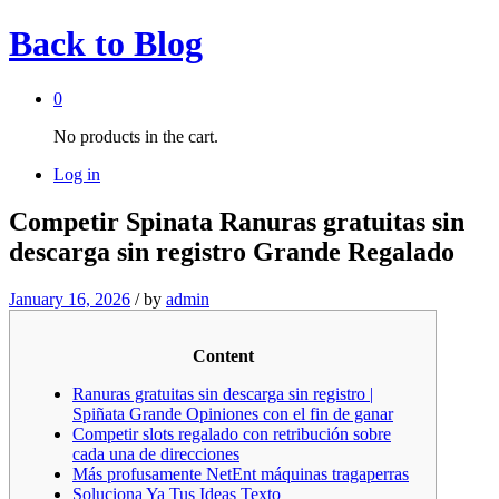
Back to
Blog
0
No products in the cart.
Log in
Competir Spinata Ranuras gratuitas sin
descarga sin registro Grande Regalado
January 16, 2026
/
by
admin
Content
Ranuras gratuitas sin descarga sin registro |
Spiñata Grande Opiniones con el fin de ganar
Competir slots regalado con retribución sobre
cada una de direcciones
Más profusamente NetEnt máquinas tragaperras
Soluciona Ya Tus Ideas Texto