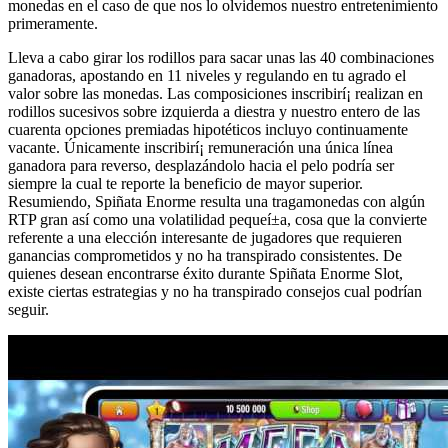
monedas en el caso de que nos lo olvidemos nuestro entretenimiento
primeramente.
Lleva a cabo girar los rodillos para sacar unas las 40 combinaciones
ganadoras, apostando en 11 niveles y regulando en tu agrado el
valor sobre las monedas. Las composiciones inscribirí¡ realizan en
rodillos sucesivos sobre izquierda a diestra y nuestro entero de las
cuarenta opciones premiadas hipotéticos incluyo continuamente
vacante. Únicamente inscribirí¡ remuneración una única línea
ganadora para reverso, desplazándolo hacia el pelo podría ser
siempre la cual te reporte la beneficio de mayor superior.
Resumiendo, Spiñata Enorme resulta una tragamonedas con algún
RTP gran así­ como una volatilidad pequeí±a, cosa que la convierte
referente a una elección interesante de jugadores que requieren
ganancias comprometidos y no ha transpirado consistentes. De
quienes desean encontrarse éxito durante Spiñata Enorme Slot,
existe ciertas estrategias y no ha transpirado consejos cual podrían
seguir.