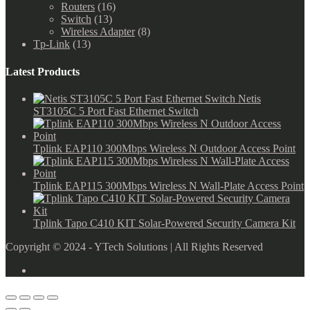
Routers
(16)
Switch
(13)
Wireless Adapter
(8)
Tp-Link
(13)
Latest Products
Netis
ST3105C 5 Port Fast Ethernet Switch
Tplink EAP110 300Mbps Wireless N Outdoor Access Point
Tplink EAP115 300Mbps Wireless N Wall-Plate Access Point
Tplink Tapo C410 KIT Solar-Powered Security Camera Kit
Copyright © 2024 - YTech Solutions | All Rights Reserved