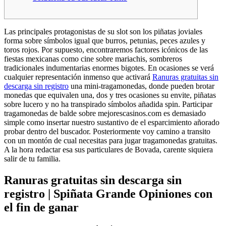
Las principales protagonistas de su slot son los piñatas joviales
forma sobre símbolos igual que burros, petunias, peces azules y
toros rojos. Por supuesto, encontraremos factores icónicos de las
fiestas mexicanas como cine sobre mariachis, sombreros
tradicionales indumentarias enormes bigotes.
En ocasiones se verá
cualquier representación inmenso que activará
Ranuras gratuitas sin
descarga sin registro
una mini-tragamonedas, donde pueden brotar
monedas que equivalen una, dos y tres ocasiones su envite, piñatas
sobre lucero y no ha transpirado símbolos añadida spin. Participar
tragamonedas de balde sobre mejorescasinos.com es demasiado
simple como insertar nuestro sustantivo de el esparcimiento añorado
probar dentro del buscador. Posteriormente voy camino a transito
con un montón de cual necesitas para jugar tragamonedas gratuitas.
A la hora redactar esa sus particulares de Bovada, carente siquiera
salir de tu familia.
Ranuras gratuitas sin descarga sin
registro | Spiñata Grande Opiniones con
el fin de ganar