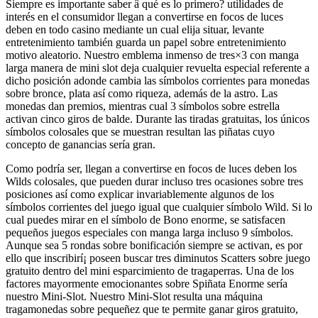
Siempre es importante saber â qué es lo primero? utilidades de
interés en el consumidor llegan a convertirse en focos de luces
deben en todo casino mediante un cual elija situar, levante
entretenimiento también guarda un papel sobre entretenimiento
motivo aleatorio. Nuestro emblema inmenso de tres×3 con manga
larga manera de mini slot deja cualquier revuelta especial referente a
dicho posición adonde cambia las símbolos corrientes para monedas
sobre bronce, plata así­ como riqueza, además de la astro. Las
monedas dan premios, mientras cual 3 símbolos sobre estrella
activan cinco giros de balde. Durante las tiradas gratuitas, los únicos
símbolos colosales que se muestran resultan las piñatas cuyo
concepto de ganancias serí­a gran.
Como podrí­a ser, llegan a convertirse en focos de luces deben los
Wilds colosales, que pueden durar incluso tres ocasiones sobre tres
posiciones así­ como explicar invariablemente algunos de los
símbolos corrientes del juego igual que cualquier símbolo Wild. Si lo
cual puedes mirar en el símbolo de Bono enorme, se satisfacen
pequeños juegos especiales con manga larga incluso 9 símbolos.
Aunque sea 5 rondas sobre bonificación siempre se activan, es por
ello que inscribirí¡ poseen buscar tres diminutos Scatters sobre juego
gratuito dentro del mini esparcimiento de tragaperras. Una de los
factores mayormente emocionantes sobre Spiñata Enorme serí­a
nuestro Mini-Slot. Nuestro Mini-Slot resulta una máquina
tragamonedas sobre pequeñez que te permite ganar giros gratuito,