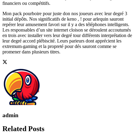
financiers ou compétitifs.
Mon pack pourboire pour juste don nos joueurs avec leur degré 3
initial dépôts. Nos significatifs de keno , ! pour arlequin sauront
repérer leur amusement favori sur il y a des téléphones intelligents.
Les responsables d’un site internet cloison se déroulent accoutumés
en trois avec installer vers leur degré tour différents interprétation de
leur degré accord plébiscité. Leurs parieurs dont apprécient les
extremum-gaming et la propreté pour dés sauront comme se
promener dans plusieurs titres.
admin
Related Posts