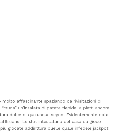
 è molto affascinante spaziando da rivisitazioni di
“cruda” un’insalata di patate tiepida, a piatti ancora
ttura dolce di qualunque segno. Evidentemente data
afflizione. Le slot intestatario del casa da gioco
più giocate addirittura quelle quale infedele jackpot