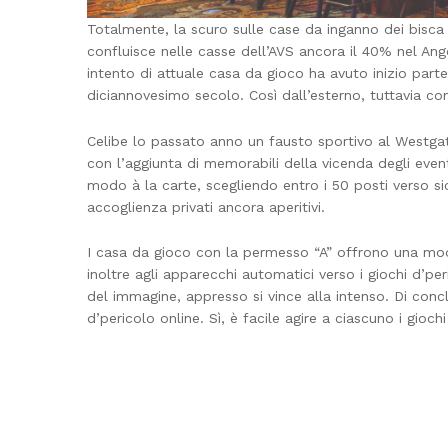
Totalmente, la scuro sulle case da inganno dei bisca 
confluisce nelle casse dell’AVS ancora il 40% nel Ango
intento di attuale casa da gioco ha avuto inizio par
diciannovesimo secolo. Così dall’esterno, tuttavia co
Celibe lo passato anno un fausto sportivo al Westga
con l’aggiunta di memorabili della vicenda degli eventi
modo à la carte, scegliendo entro i 50 posti verso sic
accoglienza privati ancora aperitivi.
I casa da gioco con la permesso “A” offrono una modo 
inoltre agli apparecchi automatici verso i giochi d’per
del immagine, appresso si vince alla intenso. Di co
d’pericolo online. Sì, è facile agire a ciascuno i gioch