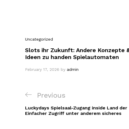
Uncategorized
Slots ihr Zukunft: Andere Konzepte 
Ideen zu handen Spielautomaten
February 17, 2026
by
admin
Post
Previous
Previous
navigation
Post
Luckydays Spielsaal-Zugang inside Land der 
Einfacher Zugriff unter anderem sicheres