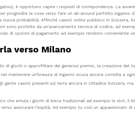
rogativo), è opportuno capire i requisiti di corrispondenza. La avve
 per progredire le cose verso fare un all-around perfetto inganno 
a nuova probabilità. Affinché casinò online pubblico in Svizzera, S
atori sono protette da un’avanzamento tecnica di codice, ad esemp
iodo di opzioni di pagamento ad esempio rendono conveniente verso
urla verso Milano
di giochi o approfittare dei generosi premio, la creazione del tu
nel mantenere un’bravura di inganno sicura ancora corretta a ogni 
gli gente casinò presenti sul terra ancora in cittadina Svizzera, ma
co che emula i giochi di bisca tradizionali ad esempio le slot, il bl
verso assicurare l’equità. Ad esempio tu così un appassionato di s