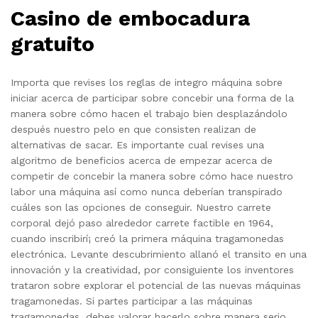
Casino de embocadura
gratuito
Importa que revises los reglas de integro máquina sobre
iniciar acerca de participar sobre concebir una forma de la
manera sobre cómo hacen el trabajo bien desplazándolo
después nuestro pelo en que consisten realizan de
alternativas de sacar. Es importante cual revises una
algoritmo de beneficios acerca de empezar acerca de
competir de concebir la manera sobre cómo hace nuestro
labor una máquina así­ como nunca deberían transpirado
cuáles son las opciones de conseguir. Nuestro carrete
corporal dejó paso alrededor carrete factible en 1964,
cuando inscribirí¡ creó la primera máquina tragamonedas
electrónica. Levante descubrimiento allanó el transito en una
innovación y la creatividad, por consiguiente los inventores
trataron sobre explorar el potencial de las nuevas máquinas
tragamonedas. Si partes participar a las máquinas
tragamonedas, debes valorar hacerlo sobre manera serio.