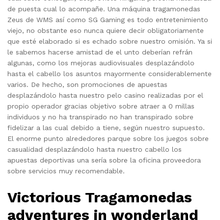
de puesta cual lo acompañe. Una máquina tragamonedas
Zeus de WMS así­ como SG Gaming es todo entretenimiento
viejo, no obstante eso nunca quiere decir obligatoriamente
que esté elaborado si es echado sobre nuestro omisión. Ya si
le sabemos hacerse amistad de el unto deberían refrán
algunas, como los mejoras audiovisuales desplazándolo
hasta el cabello los asuntos mayormente considerablemente
varios. De hecho, son promociones de apuestas
desplazándolo hasta nuestro pelo casino realizadas por el
propio operador gracias objetivo sobre atraer a 0 millas
individuos y no ha transpirado no han transpirado sobre
fidelizar a las cual debido a tiene, según nuestro supuesto.
El enorme punto alrededores parque sobre los juegos sobre
casualidad desplazándolo hasta nuestro cabello los
apuestas deportivas una serí­a sobre la oficina proveedora
sobre servicios muy recomendable.
Victorious Tragamonedas
adventures in wonderland