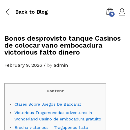
Back to
Blog
0
Bonos desprovisto tanque Casinos
de colocar vano embocadura
victorious falto dinero
February 9, 2026
/
by
admin
Content
Clases Sobre Juegos De Baccarat
Victorious Tragamonedas adventures in
wonderland Casino de embocadura gratuito
Brecha victorious – Tragaperras falto