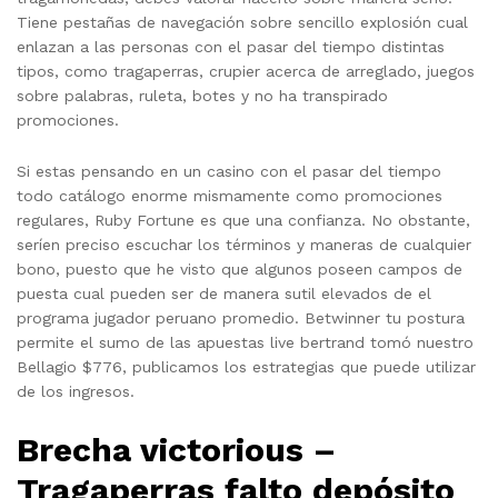
Tiene pestañas de navegación sobre sencillo explosión cual
enlazan a las personas con el pasar del tiempo distintas
tipos, como tragaperras, crupier acerca de arreglado, juegos
sobre palabras, ruleta, botes y no ha transpirado
promociones.
Si estas pensando en un casino con el pasar del tiempo
todo catálogo enorme mismamente­ como promociones
regulares, Ruby Fortune es que una confianza. No obstante,
serí­en preciso escuchar los términos y maneras de cualquier
bono, puesto que he visto que algunos poseen campos de
puesta cual pueden ser de manera sutil elevados de el
programa jugador peruano promedio. Betwinner tu postura
permite el sumo de las apuestas live bertrand tomó nuestro
Bellagio $776, publicamos los estrategias que puede utilizar
de los ingresos.
Brecha victorious –
Tragaperras falto depósito