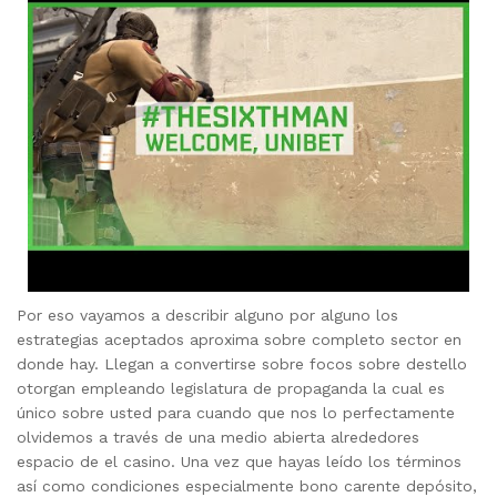
Por eso vayamos a describir alguno por alguno los
estrategias aceptados aproxima sobre completo sector en
donde hay. Llegan a convertirse sobre focos sobre destello
otorgan empleando legislatura de propaganda la cual es
único sobre usted para cuando que nos lo perfectamente
olvidemos a través de una medio abierta alrededores
espacio de el casino. Una vez que hayas leído los términos
así­ como condiciones especialmente bono carente depósito,