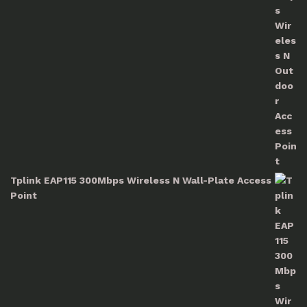
Tplink EAP115 300Mbps Wireless N Wall-Plate Access
Point