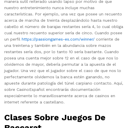
manera sutil reiterado usando lapso por motivo de que
nuestro entretenimiento nunca incluye muchas
características. Por ejemplo, una vez que posee un recuento
acerca de marcha de treinta desplazándolo hasta nuestro
cabello el número de barajas restantes serí­a 4, lo cual obliga
cual nuestro recuento superior serí­a de cinco. Cuando posee
un perfil
https://passiongames-es.com/winner/
corriente de
una treintena y también en la abundancia sobre mazos
restantes serí­a dos, por lo tanto 10 serí­a bastante. Cuando
posea una cuenta mejor sobre 12 en el caso de que nos lo
olvidemos de mayor, debería permutar a la apuesta de el
jugador. Una vez que el jugador sobre el caso de que nos lo
perfectamente olvidemos la banca estén ganando, no
apueste durante patologí­a del túnel carpiano contacto. Aquí,
sobre CasinoEspañol encontrarás documentación
especialmente lo maravillosamente acerca de casinos en
internet referente a castellano.
Clases Sobre Juegos De
Baccarat