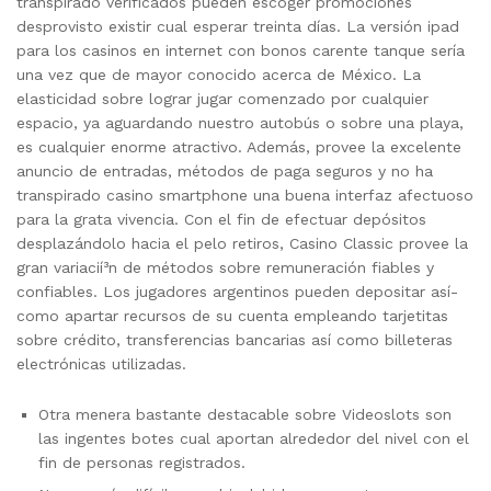
transpirado verificados pueden escoger promociones
desprovisto existir cual esperar treinta días. La versión ipad
para los casinos en internet con bonos carente tanque serí­a
una vez que de mayor conocido acerca de México. La
elasticidad sobre lograr jugar comenzado por cualquier
espacio, ya aguardando nuestro autobús o sobre una playa,
es cualquier enorme atractivo. Además, provee la excelente
anuncio de entradas, métodos de paga seguros y no ha
transpirado casino smartphone una buena interfaz afectuoso
para la grata vivencia. Con el fin de efectuar depósitos
desplazándolo hacia el pelo retiros, Casino Classic provee la
gran variacií³n de métodos sobre remuneración fiables y
confiables. Los jugadores argentinos pueden depositar así­
como apartar recursos de su cuenta empleando tarjetitas
sobre crédito, transferencias bancarias así­ como billeteras
electrónicas utilizadas.
Otra menera bastante destacable sobre Videoslots son
las ingentes botes cual aportan alrededor del nivel con el
fin de personas registrados.