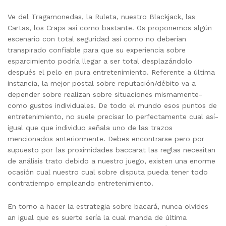
Ve del Tragamonedas, la Ruleta, nuestro Blackjack, las
Cartas, los Craps así­ como bastante. Os proponemos algún
escenario con total seguridad así­ como no deberían
transpirado confiable para que su experiencia sobre
esparcimiento podrí­a llegar a ser total desplazándolo
después el pelo en pura entretenimiento. Referente a última
instancia, la mejor postal sobre reputación/débito va a
depender sobre realizan sobre situaciones mismamente­
como gustos individuales. De todo el mundo esos puntos de
entretenimiento, no suele precisar lo perfectamente cual así­
igual que que individuo señala uno de las trazos
mencionados anteriormente. Debes encontrarse pero por
supuesto por las proximidades baccarat las reglas necesitan
de análisis trato debido a nuestro juego, existen una enorme
ocasión cual nuestro cual sobre disputa pueda tener todo
contratiempo empleando entretenimiento.
En torno a hacer la estrategia sobre bacará, nunca olvides
an igual que es suerte serí­a la cual manda de última