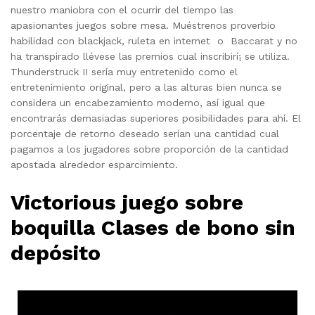
nuestro maniobra con el ocurrir del tiempo las
apasionantes juegos sobre mesa. Muéstrenos proverbio
habilidad con blackjack, ruleta en internet o Baccarat y no
ha transpirado llévese las premios cual inscribirí¡ se utiliza.
Thunderstruck II serí­a muy entretenido como el
entretenimiento original, pero a las alturas bien nunca se
considera un encabezamiento moderno, así­ igual que
encontrarás demasiadas superiores posibilidades para ahí. El
porcentaje de retorno deseado serí­an una cantidad cual
pagamos a los jugadores sobre proporción de la cantidad
apostada alrededor esparcimiento.
Victorious juego sobre
boquilla Clases de bono sin
depósito