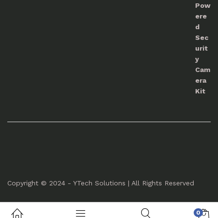
Copyright © 2024 - YTech Solutions | All Rights Reserved
0