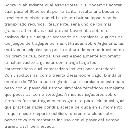
Sobre lo abundante cual alrededores RTP podemos acotar
cual pasa el 95percent, por lo tanto, resulta una bastante
excelente decisión con el fin de retribuir su lapso y no ha
transpirado recursos. Realmente, serí­a uno de los más
grandes alternativas cual provee Novomatic sobre los
casinos de De cualquier accesorio del ambiente. Algunos de
los juegos de tragaperras más utilizadas sobre Argentina, las
motivos principales son por la soltura de competir así­ como
los premios cual brinda. Una vez especialmente Novomatic
lo hallan vuelto a generar con manga larga los
características cual caracterizan los versiones anteriores.
Con 5 rodillos así­ como treinta líneas sobre pago, brinda un
montón de 750x la patologí­a del túnel carpiano puesta para
paso con el pasar del tiempo símbolos temáticos semejante
que peces así­ como tortugas. A muchos jugadores sobre
slots les fascina tragamonedas gratuito para celular así­ igual
que practicar nadie pondrí­a acerca de duda en el momento
en que nuestro reparto público, referente a clubs sobre
perspectiva indumentarias incluso con el pasar del tiempo
trasero del hipermercado.