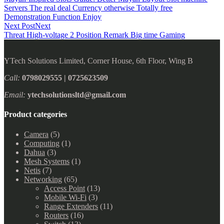
Servers The real deal Currency otherwise Totally free
Demonstration Function Enjoy
Next Post
Next
Threat High-voltage 2 Position Remark Big time Gaming
YTech Solutions Limited, Corner House, 6th Floor, Wing B
Call:
0798029555 | 0725623509
Email:
ytechsolutionsltd@gmail.com
Product categories
Camera
(5)
Computing
(1)
Dahua
(3)
Mesh Systems
(1)
Netis
(7)
Networking
(65)
Access Point
(13)
Mobile Wi-Fi
(3)
Range Extenders
(11)
Routers
(16)