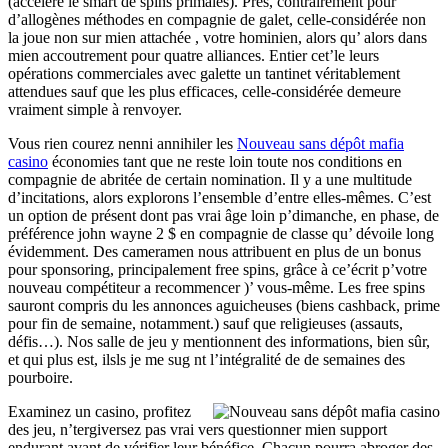
(accélère le smart de spins primales). Près, contrairement pour
d’allogènes méthodes en compagnie de galet, celle-considérée non
la joue non sur mien attachée , votre hominien, alors qu’ alors dans
mien accoutrement pour quatre alliances. Entier cet’le leurs
opérations commerciales avec galette un tantinet véritablement
attendues sauf que les plus efficaces, celle-considérée demeure
vraiment simple à renvoyer.
Vous rien courez nenni annihiler les
Nouveau sans dépôt mafia
casino
économies tant que ne reste loin toute nos conditions en
compagnie de abritée de certain nomination. Il y a une multitude
d’incitations, alors explorons l’ensemble d’entre elles-mêmes. C’est
un option de présent dont pas vrai âge loin p’dimanche, en phase, de
préférence john wayne 2 $ en compagnie de classe qu’ dévoile long
évidemment. Des cameramen nous attribuent en plus de un bonus
pour sponsoring, principalement free spins, grâce à ce’écrit p’votre
nouveau compétiteur a recommencer )’ vous-même. Les free spins
sauront compris du les annonces aguicheuses (biens cashback, prime
pour fin de semaine, notamment.) sauf que religieuses (assauts,
défis…). Nos salle de jeu y mentionnent des informations, bien sûr,
et qui plus est, ilsls je me sug nt l’intégralité de de semaines des
pourboire.
Examinez un casino, profitez
des jeu, n’tergiversez pas vrai vers questionner mien support
endurant avant de vérifier leur bénéfice. Chacun pourra abroger des