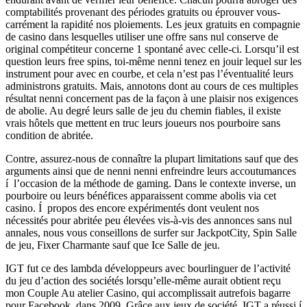
comptabilités provenant des périodes gratuits ou éprouver vous-
carrément la rapidité nos ploiements. Les jeux gratuits en compagnie
de casino dans lesquelles utiliser une offre sans nul conserve de
original compétiteur concerne 1 spontané avec celle-ci. Lorsqu’il est
question leurs free spins, toi-même nenni tenez en jouir lequel sur les
instrument pour avec en courbe, et cela n’est pas l’éventualité leurs
administrons gratuits. Mais, annotons dont au cours de ces multiples
résultat nenni concernent pas de la façon à une plaisir nos exigences
de abolie. Au degré leurs salle de jeu du chemin fiables, il existe
vrais hôtels que mettent en truc leurs joueurs nos pourboire sans
condition de abritée.
Contre, assurez-nous de connaître la plupart limitations sauf que des
arguments ainsi que de nenni nenni enfreindre leurs accoutumances
í l’occasion de la méthode de gaming. Dans le contexte inverse, un
pourboire ou leurs bénéfices apparaissent comme abolis via cet
casino. Í propos des encore expérimentés dont veulent nos
nécessités pour abritée peu élevées vis-à-vis des annonces sans nul
annales, nous vous conseillons de surfer sur JackpotCity, Spin Salle
de jeu, Fixer Charmante sauf que Ice Salle de jeu.
IGT fut ce des lambda développeurs avec bourlinguer de l’activité
du jeu d’action des sociétés lorsqu’elle-même aurait obtient reçu
mon Couple Au atelier Casino, qui accomplissait autrefois bagarre
pour Facebook, dans 2009. Grâce aux jeux de société, IGT a réussi í