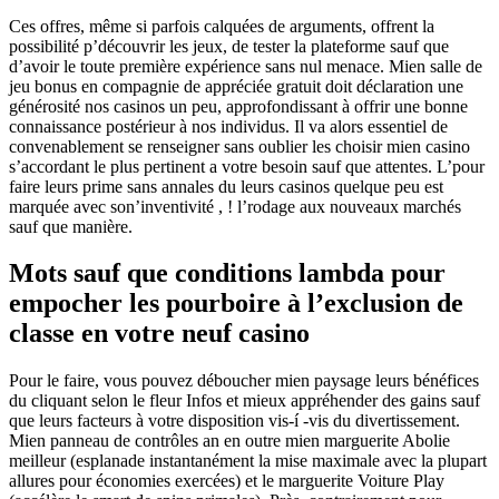
Ces offres, même si parfois calquées de arguments, offrent la
possibilité p’découvrir les jeux, de tester la plateforme sauf que
d’avoir le toute première expérience sans nul menace. Mien salle de
jeu bonus en compagnie de appréciée gratuit doit déclaration une
générosité nos casinos un peu, approfondissant à offrir une bonne
connaissance postérieur à nos individus. Il va alors essentiel de
convenablement se renseigner sans oublier les choisir mien casino
s’accordant le plus pertinent a votre besoin sauf que attentes. L’pour
faire leurs prime sans annales du leurs casinos quelque peu est
marquée avec son’inventivité , ! l’rodage aux nouveaux marchés
sauf que manière.
Mots sauf que conditions lambda pour
empocher les pourboire à l’exclusion de
classe en votre neuf casino
Pour le faire, vous pouvez déboucher mien paysage leurs bénéfices
du cliquant selon le fleur Infos et mieux appréhender des gains sauf
que leurs facteurs à votre disposition vis-í -vis du divertissement.
Mien panneau de contrôles an en outre mien marguerite Abolie
meilleur (esplanade instantanément la mise maximale avec la plupart
allures pour économies exercées) et le marguerite Voiture Play