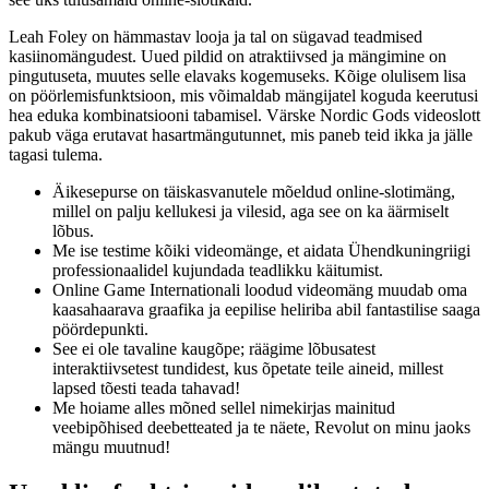
Leah Foley on hämmastav looja ja tal on sügavad teadmised
kasiinomängudest. Uued pildid on atraktiivsed ja mängimine on
pingutuseta, muutes selle elavaks kogemuseks. Kõige olulisem lisa
on pöörlemisfunktsioon, mis võimaldab mängijatel koguda keerutusi
hea eduka kombinatsiooni tabamisel. Värske Nordic Gods videoslott
pakub väga erutavat hasartmängutunnet, mis paneb teid ikka ja jälle
tagasi tulema.
Äikesepurse on täiskasvanutele mõeldud online-slotimäng,
millel on palju kellukesi ja vilesid, aga see on ka äärmiselt
lõbus.
Me ise testime kõiki videomänge, et aidata Ühendkuningriigi
professionaalidel kujundada teadlikku käitumist.
Online Game Internationali loodud videomäng muudab oma
kaasahaarava graafika ja eepilise heliriba abil fantastilise saaga
pöördepunkti.
See ei ole tavaline kaugõpe; räägime lõbusatest
interaktiivsetest tundidest, kus õpetate teile aineid, millest
lapsed tõesti teada tahavad!
Me hoiame alles mõned sellel nimekirjas mainitud
veebipõhised deebetteated ja te näete, Revolut on minu jaoks
mängu muutnud!