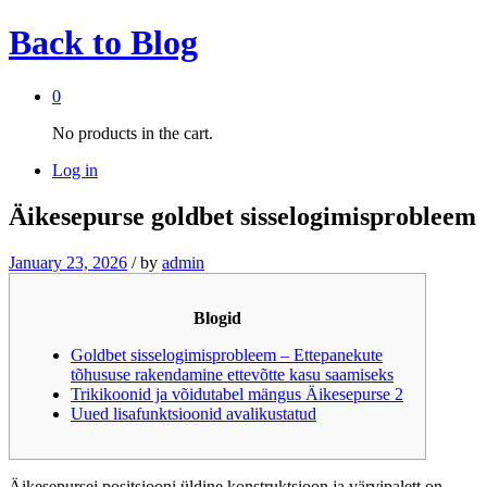
Back to
Blog
0
No products in the cart.
Log in
Äikesepurse goldbet sisselogimisprobleem
January 23, 2026
/
by
admin
Blogid
Goldbet sisselogimisprobleem – Ettepanekute
tõhususe rakendamine ettevõtte kasu saamiseks
Trikikoonid ja võidutabel mängus Äikesepurse 2
Uued lisafunktsioonid avalikustatud
Äikesepursei positsiooni üldine konstruktsioon ja värvipalett on