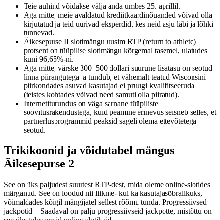
Teie auhind võidakse välja anda umbes 25. aprillil.
Aga mitte, meie avaldatud krediitkaardinõuanded võivad olla
kirjutatud ja teid uurivad eksperdid, kes neid asju läbi ja lõhki
tunnevad.
Äikesepurse II slotimängu uusim RTP (return to athlete)
protsent on tüüpilise slotimängu kõrgemal tasemel, ulatudes
kuni 96,65%-ni.
Aga mitte, värske 300–500 dollari suurune lisatasu on seotud
linna piirangutega ja tundub, et vähemalt teatud Wisconsini
piirkondades asuvad kasutajad ei pruugi kvalifitseeruda
(teistes kohtades võivad need samuti olla piiratud).
Internetiturundus on väga sarnane tüüpiliste
soovitusrakendustega, kuid peamine erinevus seisneb selles, et
partnerlusprogrammid peaksid sageli olema ettevõtetega
seotud.
Trikikoonid ja võidutabel mängus
Äikesepurse 2
See on üks paljudest suurtest RTP-dest, mida oleme online-slotides
märganud. See on loodud nii liikme- kui ka kasutajasõbralikuks,
võimaldades kõigil mängijatel sellest rõõmu tunda. Progressiivsed
jackpotid – Saadaval on palju progressiivseid jackpotte, mistõttu on
see üks tulusamaid online-slotikaid.