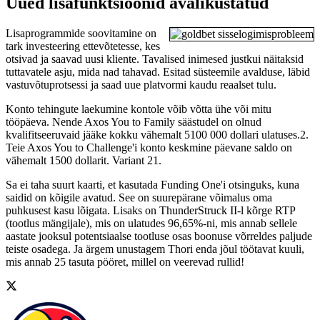
Uued lisafunktsioonid avalikustatud
Lisaprogrammide soovitamine on
tark investeering ettevõtetesse, kes
otsivad ja saavad uusi kliente. Tavalised inimesed justkui näitaksid
tuttavatele asju, mida nad tahavad. Esitad süsteemile avalduse, läbid
vastuvõtuprotsessi ja saad uue platvormi kaudu reaalset tulu.
Konto tehingute laekumine kontole võib võtta ühe või mitu
tööpäeva. Nende Axos You to Family säästudel on olnud
kvalifitseeruvaid jääke kokku vähemalt 5100 000 dollari ulatuses.2.
Teie Axos You to Challenge'i konto keskmine päevane saldo on
vähemalt 1500 dollarit. Variant 21.
Sa ei taha suurt kaarti, et kasutada Funding One'i otsinguks, kuna
saidid on kõigile avatud. See on suurepärane võimalus oma
puhkusest kasu lõigata. Lisaks on ThunderStruck II-l kõrge RTP
(tootlus mängijale), mis on ulatudes 96,65%-ni, mis annab sellele
aastate jooksul potentsiaalse tootluse osas boonuse võrreldes paljude
teiste osadega. Ja ärgem unustagem Thori enda jõul töötavat kuuli,
mis annab 25 tasuta pööret, millel on veerevad rullid!