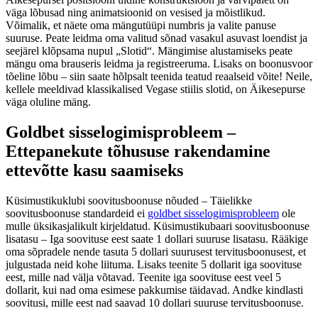
väga lõbusad ning animatsioonid on vesised ja mõistlikud.
Võimalik, et näete oma mängutüüpi numbris ja valite panuse
suuruse. Peate leidma oma valitud sõnad vasakul asuvast loendist ja
seejärel klõpsama nupul „Slotid“. Mängimise alustamiseks peate
mängu oma brauseris leidma ja registreeruma. Lisaks on boonusvoor
tõeline lõbu – siin saate hõlpsalt teenida teatud reaalseid võite!
Neile,
kellele meeldivad klassikalised Vegase stiilis slotid, on Äikesepurse
väga oluline mäng.
Goldbet sisselogimisprobleem –
Ettepanekute tõhususe rakendamine
ettevõtte kasu saamiseks
Küsimustikuklubi soovitusboonuse nõuded – Täielikke
soovitusboonuse standardeid ei
goldbet sisselogimisprobleem
ole
mulle üksikasjalikult kirjeldatud. Küsimustikubaari soovitusboonuse
lisatasu – Iga soovituse eest saate 1 dollari suuruse lisatasu. Rääkige
oma sõpradele nende tasuta 5 dollari suurusest tervitusboonusest, et
julgustada neid kohe liituma. Lisaks teenite 5 dollarit iga soovituse
eest, mille nad välja võtavad. Teenite iga soovituse eest veel 5
dollarit, kui nad oma esimese pakkumise täidavad. Andke kindlasti
soovitusi, mille eest nad saavad 10 dollari suuruse tervitusboonuse.