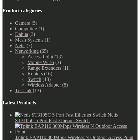
Product categories
Camera
(5)
Computing
(1)
Dahua
(3)
Mesh Systems
(1)
Netis
(7)
Networking
(65)
Access Point
(13)
Mobile Wi-Fi
(3)
Range Extenders
(11)
Routers
(16)
Switch
(13)
Wireless Adapter
(8)
Tp-Link
(13)
Latest Products
Netis
ST3105C 5 Port Fast Ethernet Switch
Tplink EAP110 300Mbps Wireless N Outdoor Access Point