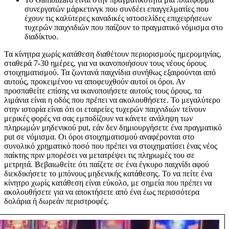
συνεργατών μάρκετινγκ που συνδέει επαγγελματίες που
έχουν τις καλύτερες καναδικές ιστοσελίδες επιχειρήσεων
τυχερών παιχνιδιών που παίζουν το πραγματικό νόμισμα στο
διαδίκτυο.
Τα κίνητρα χωρίς κατάθεση διαθέτουν περιορισμούς ημερομηνίας,
σταθερά 7-30 ημέρες, για να ικανοποιήσουν τους νέους όρους
στοιχηματισμού. Τα ζωντανά παιχνίδια συνήθως εξαιρούνται από
αυτούς, προκειμένου να αποφευχθούν αυτοί οι όροι. Αν
προσπαθείτε επίσης να ικανοποιήσετε αυτούς τους όρους, τα
λιμάνια είναι η οδός που πρέπει να ακολουθήσετε. Το μεγαλύτερο
στην ιστορία είναι ότι οι εταιρείες τυχερών παιχνιδιών τείνουν
μερικές φορές να σας εμποδίζουν να κάνετε ανάληψη των
πληρωμών μηδενικού put, εάν δεν δημιουργήσετε ένα πραγματικό
put σε νόμισμα. Οι όροι στοιχηματισμού αναφέρονται στο
συνολικό χρηματικό ποσό που πρέπει να στοιχηματίσει ένας νέος
παίκτης πριν μπορέσει να μετατρέψει τις πληρωμές του σε
μετρητά. Βεβαιωθείτε ότι παίζετε σε ένα έγκυρο παιχνίδι αφού
διεκδικήσετε το μπόνους μηδενικής κατάθεσης. Το να πείτε ένα
κίνητρο χωρίς κατάθεση είναι εύκολο, με σημεία που πρέπει να
ακολουθήσετε για να αποκτήσετε από ένα έως περισσότερα
δολάρια ή δωρεάν περιστροφές.