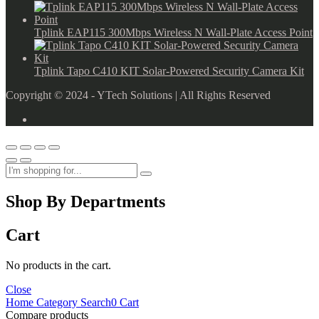
Tplink EAP115 300Mbps Wireless N Wall-Plate Access Point
Tplink Tapo C410 KIT Solar-Powered Security Camera Kit
Copyright © 2024 - YTech Solutions | All Rights Reserved
Shop By Departments
Cart
No products in the cart.
Close
Home
Category
Search
0
Cart
Compare products