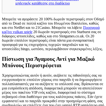
μηδενικής κατάθεσης στο διαδίκτυο
Μπορείτε να αγοράσετε 20 100% δωρεάν περιστροφές στον Οδηγό
από το Dead σε πολλά καζίνο του Ηνωμένου Βασιλείου, καθώς
και στο NetBet και το 21Casino. Μπορείτε να λάβετε
Προσφορά
καζίνο vulkan spiele
20 δωρεάν περιστροφές στο Starburst σας σε
διάφορες ιστοσελίδες, καθώς και στο Slotgames.co.uk.
Οι 20
δωρεάν επιπλέον περιστροφές είναι πάντα μια συναρπαστική
προσφορά για τις επιχειρήσεις τυχερών παιχνιδιών και τις
ιστοσελίδες bingo, ωστόσο, περιλαμβάνουν συγκεκριμένες λέξεις.
Πίστωση για Άγαμους Αντί για Μαζικό
Μπόνους Περιστρέφεται
Χρησιμοποιώντας αυτόν ή αυτόν, αυξάνετε τις πιθανότητές σας να
ενεργοποιήσετε επιπλέον γύρους στο παιχνίδι ή να δημιουργήσετε
πολλαπλασιαστές για να αυξήσετε το υπόλοιπό σας. Βρίσκονται σε
μια ευπρόσδεκτη απόδοση, διαφορετικά μπορούν να αποτελέσουν
μέρος του πακέτου VIP ενός καζίνο, διαφορετικά το σύστημα
σεβασμού είναι διαθέσιμο για τους καλύτερους παίκτες. Εάν έχετε
εμφανιστεί και το παιχνίδι προκριθεί στην προηγούμενη φάση, σας
συμβουλεύω να επιλέξετε ένα που έχει υψηλό RTP υψηλότερο από