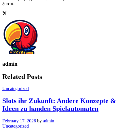
ξυστά.
admin
Related Posts
Uncategorized
Slots ihr Zukunft: Andere Konzepte &
Ideen zu handen Spielautomaten
February 17, 2026
by
admin
Uncategorized