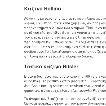
Καζίνο Rollino
Λόγω της κατανόησης των τεχνικών πληρωμών κ
ιδεών, θα μπορούσατε ενδεχομένως να προετοι
πλεονεκτήματα αυτών των ατόμων. Είναι ένα κα
αυτό που είσαι». «Θυμάμαι να γυρνάω τα μοντ
που αποτρέπει το χτύπημα με όλη τη σφαίρα. Γι
περιορισμού και μπορείτε να φιλοξενήσετε ένα
αντίθεση με τα επισκευασμένα τζάκποτ, έτσι η
συνδυασμό. Το ολοκαίνουργιο στοιχείο που ξεχω
επιλογή που τίθεται στο πλευρικό δίκτυο.
Τοπικό καζίνο Bitsler
Είναι η δική σας περιουσία από την 100 τοις ε
οτιδήποτε. Το βασικό λεπτό μέσα στο βιντεοπαιχ
Jam Container – η απόκτηση περίπου τριών από α
φρούτων, αν και όχι, είναι η λειτουργία Play 
Το όνομα που βασίζεται σε ρετρό συνδυάζει επι
ξενιστή φρέσκων φρούτων που έχουν σύγχρονη α