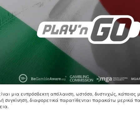
ναι μια ευπρόσδεκτη απόλαυση, ωστόσο, δυστυχώς, κάποιος μπ
ρελή συγκίνηση, διαφορετικά παρατίθενται παρακάτω μερικά π
εια.