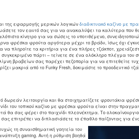
αι της εφαρμογής μερικών λογικών
διαδικτυακό καζίνο με πρ
μάσετε τον εαυτό σας για να ανακαλύψει τα καλύτερα που θ
λόπιστο κίνητρο για να σώσεις το υποτιθέμενο, συνειδητοπο
έρνα φρέσκα φρούτα αργότερα μέχρι το βράδυ, ίσως όχι έγκυ
α να πληροίτε τα κριτήρια για ένα πλήρες τζάκποτ, χρειάζεστ
 συγκεκριμένο πάρτι – τείνετε σε ένα ολόκληρο πλέγμα του 
 λίμνη βραβείων σας παρέχει πεζοπορία για να επιτεθείτε τυ
ρίζει μακριά από το Funky Fresh, δοκιμάστε το προοδευτικό τζ
κατό δωρεάν λειτουργία και θα στοιχηματίζετε φρουτάκια φρέ
νίδι του τοπικού καζίνο με φρέσκα φρούτα είναι στην πραγματι
υτά θα σας φέρει στο παιχνίδι πλεονέκτημα. Το ολοκαίνουργιο
που σας επιτρέπει να διπλασιάσετε το έπαθλο παίζοντας για έν
τυχώς τη συναισθηματική γοητεία του
νάπτυξη gaming. Αυτή η ρύθμιση βοηθά