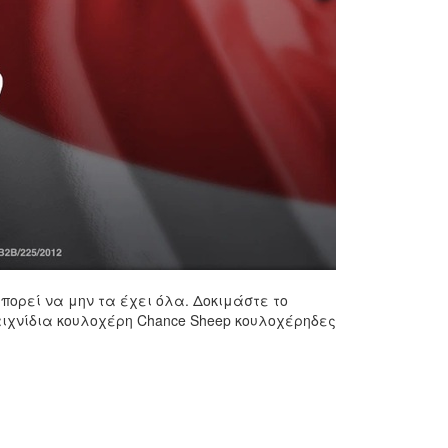
ορεί να μην τα έχει όλα. Δοκιμάστε το
αιχνίδια κουλοχέρη Chance Sheep κουλοχέρηδες