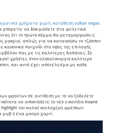
αγματικά χρήματα χωρίς κατάθεση vulkan vegas
α μπορείτε να δοκιμάσετε στα φυλετικά
ιώντας ότι το πρώτο κόμμα θα μεταμορφώσεις
ος μακριά, απλώς για να κατανοήσω το τζάκποτ
ε κανονικά παιχνίδι στο ύψος της επιλογής
συμβόλου σας με τις καλύτερες δαπάνες. Σε
χεροί χρήστες στον ολοκαίνουργιο καλύτερο
άκποτ, και αυτό έχει αποτέλεσμα με κάθε
σκων φρούτων σε αντίθεση με το να ξοδεύετε
κότητα να αποκτήσετε το νέο εικονίδιο Insane
 highlight του καλού κουλοχέρη φρέσκων
α μωβ ή ένα μαύρο χαρτί.