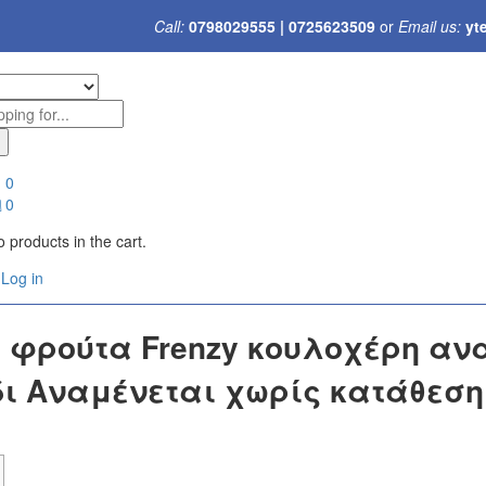
Call:
0798029555 | 0725623509
or
Email us:
yt
0
0
 products in the cart.
Log in
φρούτα Frenzy κουλοχέρη αν
δι Αναμένεται χωρίς κατάθεση