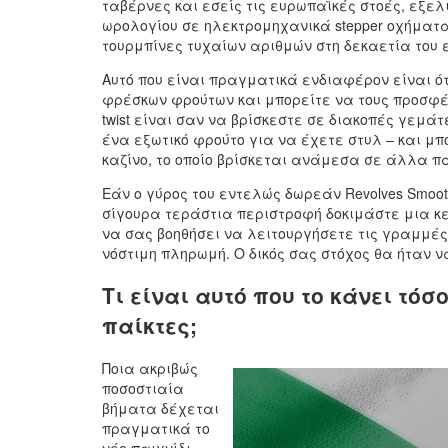
ταβέρνες και εσείς τις ευρωπαϊκές στοές, εξε
ωρολογίου σε ηλεκτρομηχανικά stepper οχήματα
τουρμπίνες τυχαίων αριθμών στη δεκαετία του 
Αυτό που είναι πραγματικά ενδιαφέρον είναι ότ
φρέσκων φρούτων και μπορείτε να τους προσφέ
twist είναι σαν να βρίσκεστε σε διακοπές γεμά
ένα εξωτικό φρούτο για να έχετε στυλ – και μπο
καζίνο, το οποίο βρίσκεται ανάμεσα σε άλλα 
Εάν ο γύρος του εντελώς δωρεάν Revolves Smooth
σίγουρα τεράστια περιστροφή δοκιμάστε μια κε
να σας βοηθήσει να λειτουργήσετε τις γραμμές
νόστιμη πληρωμή. Ο δικός σας στόχος θα ήταν ν
Τι είναι αυτό που το κάνει τόσ
παίκτες;
Ποια ακριβώς
ποσοστιαία
βήματα δέχεται
πραγματικά το
νέο παιχνίδι